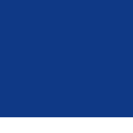
GIOCARE RESPONSABILMENTE