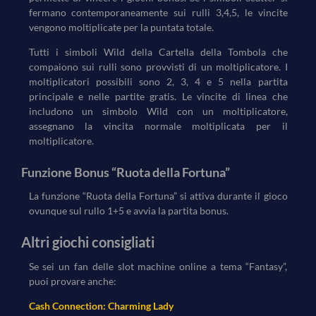
fermano contemporaneamente sui rulli 3,4,5, le vincite
vengono moltiplicate per la puntata totale.
Tutti i simboli Wild della Cartella della Tombola che
compaiono sui rulli sono provvisti di un moltiplicatore. I
moltiplicatori possibili sono 2, 3, 4 e 5 nella partita
principale e nelle partite gratis. Le vincite di linea che
includono un simbolo Wild con un moltiplicatore,
assegnano la vincita normale moltiplicata per il
moltiplicatore.
Funzione Bonus “Ruota della Fortuna”
La funzione “Ruota della Fortuna” si attiva durante il gioco
ovunque sul rullo 1+5 e avvia la partita bonus.
Altri giochi consigliati
Se sei un fan delle slot machine online a tema “Fantasy”,
puoi provare anche:
Cash Connection: Charming Lady