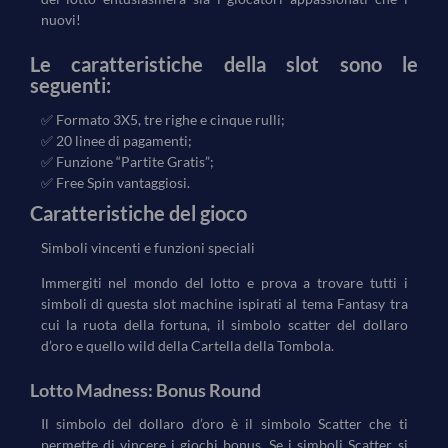
nuovi!
Le caratteristiche della slot sono le
seguenti:
✅ Formato 3X5, tre righe e cinque rulli;
✅ 20 linee di pagamenti;
✅ Funzione “Partite Gratis”;
✅ Free Spin vantaggiosi.
Caratteristiche del gioco
Simboli vincenti e funzioni speciali
Immergiti nel mondo del lotto e prova a trovare tutti i
simboli di questa slot machine ispirati al tema Fantasy tra
cui la ruota della fortuna, il simbolo scatter del dollaro
d’oro e quello wild della Cartella della Tombola.
Lotto Madness: Bonus Round
Il simbolo del dollaro d’oro è il simbolo Scatter che ti
permette di vincere i giochi bonus. Se i simboli Scatter si