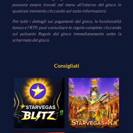
possono essere trovati nel menu all'interno del gioco in
qualsiasi momento cliccando sul tasto informazioni.
Per tutti i dettagli sui pagamenti del gioco, le funzionalità
bonus e l'RTP, puoi consultare le regole complete cliccando
sul pulsante Regole del gioco immediatamente sotto la
schermata del gioco.
Consigliati