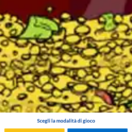
Scegli la modalità di gioco