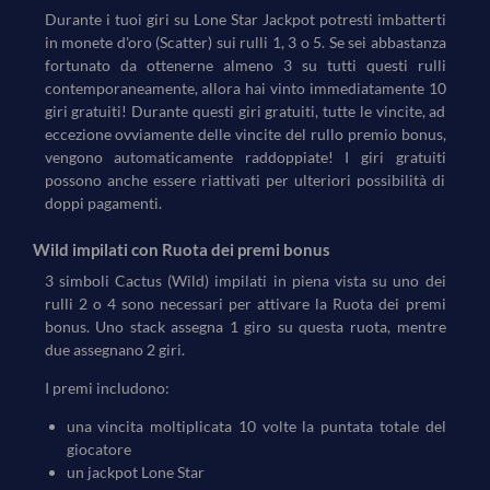
Durante i tuoi giri su Lone Star Jackpot potresti imbatterti
in monete d'oro (Scatter) sui rulli 1, 3 o 5. Se sei abbastanza
fortunato da ottenerne almeno 3 su tutti questi rulli
contemporaneamente, allora hai vinto immediatamente 10
giri gratuiti! Durante questi giri gratuiti, tutte le vincite, ad
eccezione ovviamente delle vincite del rullo premio bonus,
vengono automaticamente raddoppiate! I giri gratuiti
possono anche essere riattivati ​​per ulteriori possibilità di
doppi pagamenti.
Wild impilati con Ruota dei premi bonus
3 simboli Cactus (Wild) impilati in piena vista su uno dei
rulli 2 o 4 sono necessari per attivare la Ruota dei premi
bonus. Uno stack assegna 1 giro su questa ruota, mentre
due assegnano 2 giri.
I premi includono:
una vincita moltiplicata 10 volte la puntata totale del
giocatore
un jackpot Lone Star