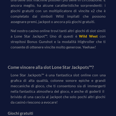
ancora meglio, ha alcune caratteristiche sorprendenti: i
giochi gratuiti con un moltiplicatore di vincite x2 che è
completato dai simboli Wild impilati che possono
assegnare premi, jackpot o ancora più giochi gratuiti.
Nel nostro casino online trovi tanti altri giochi di slot simili
a Lone Star Jackpot™. Uno di questi è
Wild West
con
strepitosi Bonus Gunshot e la modalità Highroller che ti
consente di ottenere vincite molto generose. Yeehaw!
Come vincere alla slot Lone Star Jackpots™?
Lone Star Jackpots™ è una fantastica slot online con una
grafica di alta qualità, colonne sonore epiche e grandi
meccaniche di gioco, che ti consentono sia di immergerti
nella fantastica atmosfera del gioco, e anche di goderti il ​​
brivido di una caccia al jackpot che solo pochi altri giochi
da casinò riescono a evocare!
Giochi gratuiti