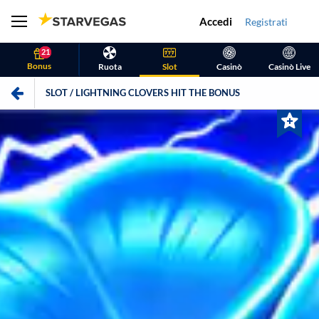
Accedi
Registrati
21
Bonus
Ruota
Slot
Casinò
Casinò Live
SLOT / LIGHTNING CLOVERS HIT THE BONUS