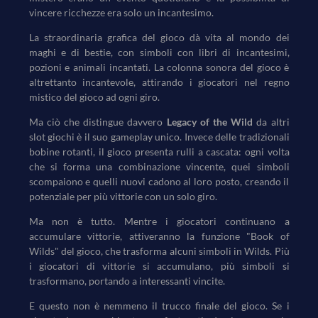
vincere ricchezze era solo un incantesimo.
La straordinaria grafica del gioco dà vita al mondo dei
maghi e di bestie, con simboli con libri di incantesimi,
pozioni e animali incantati. La colonna sonora del gioco è
altrettanto incantevole, attirando i giocatori nel regno
mistico del gioco ad ogni giro.
Ma ciò che distingue davvero
Legacy of the Wild
da altri
slot giochi è il suo gameplay unico. Invece delle tradizionali
bobine rotanti, il gioco presenta rulli a cascata: ogni volta
che si forma una combinazione vincente, quei simboli
scompaiono e quelli nuovi cadono al loro posto, creando il
potenziale per più vittorie con un solo giro.
Ma non è tutto. Mentre i giocatori continuano a
accumulare vittorie, attiveranno la funzione "Book of
Wilds" del gioco, che trasforma alcuni simboli in Wilds. Più
i giocatori di vittorie si accumulano, più simboli si
trasformano, portando a interessanti vincite.
E questo non è nemmeno il trucco finale del gioco. Se i