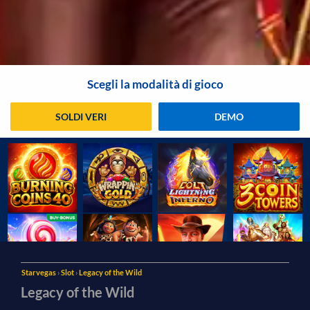
Scegli la modalità di gioco
SOLDI VERI
DEMO
Starvegas
›
Slot
›
Legacy of the Wild
Legacy of the Wild