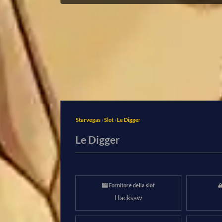
Starvegas
›
Slot
›
Le Digger
Le Digger
🎰 Fornitore della slot

Hacksaw