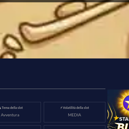
️ Tema della slot
⚡ Volatilità della slot
Avventura
MEDIA