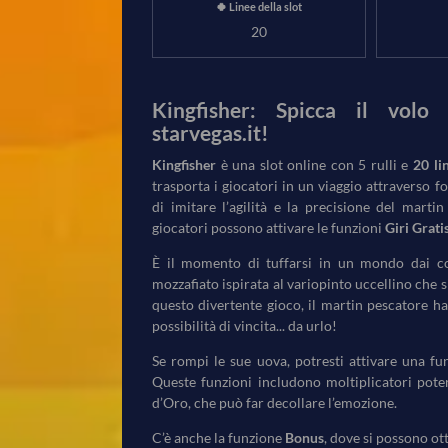
🍀 Linee della slot
20
Kingfisher:
Spicca il volo 
starvegas.it!
Kingfisher
è una slot online con 5 rulli e
20 li
trasporta i giocatori in un viaggio attraverso f
di imitare l’agilità e la precisione del marti
giocatori possono attivare le funzioni
Giri Grati
È il momento di tuffarsi in un mondo dai col
mozzafiato ispirata al variopinto uccellino che si
questo divertente gioco, il martin pescatore h
possibilità di vincita... da urlo!
Se rompi le sue uova, potresti attivare una fu
Queste funzioni includono moltiplicatori poten
d’Oro, che può far decollare l’emozione.
C’è anche la funzione
Bonus
, dove si possono ott