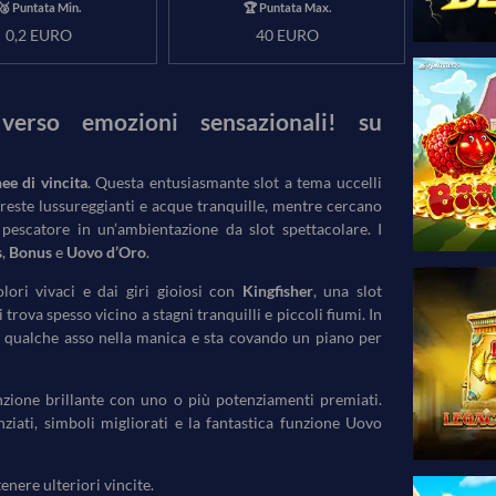
🥈 Puntata Min.
🏆 Puntata Max.
0,2 EURO
40 EURO
verso emozioni sensazionali! su
nee di vincita
. Questa entusiasmante slot a tema uccelli
oreste lussureggianti e acque tranquille, mentre cercano
n pescatore in un’ambientazione da slot spettacolare. I
s
,
Bonus
e
Uovo d’Oro
.
ori vivaci e dai giri gioiosi con
Kingfisher
, una slot
 trova spesso vicino a stagni tranquilli e piccoli fiumi. In
a qualche asso nella manica e sta covando un piano per
nzione brillante con uno o più potenziamenti premiati.
ziati, simboli migliorati e la fantastica funzione Uovo
enere ulteriori vincite.