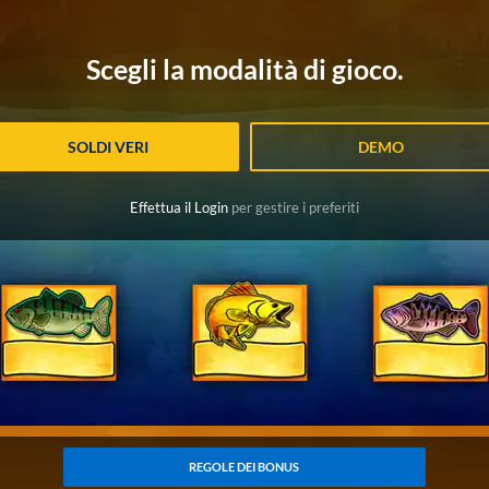
Scegli la modalità di gioco.
SOLDI VERI
DEMO
Effettua il Login
per gestire i preferiti
REGOLE DEI BONUS