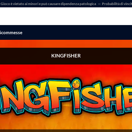
l Gioco è vietato ai minori e può causare dipendenza patologica
—
Probabilità di vinci
Scommesse
KINGFISHER