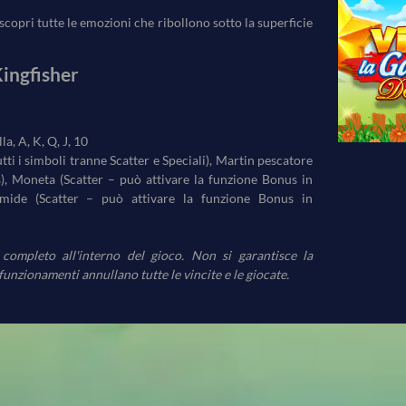
 scopri tutte le emozioni che ribollono sotto la superficie
Kingfisher
a, A, K, Q, J, 10
tti i simboli tranne Scatter e Speciali), Martin pescatore
s), Moneta (Scatter – può attivare la funzione Bonus in
mide (Scatter – può attivare la funzione Bonus in
completo all'interno del gioco. Non si garantisce la
unzionamenti annullano tutte le vincite e le giocate.