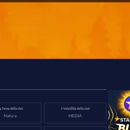
️ Tema della slot
⚡ Volatilità della slot
Natura
MEDIA