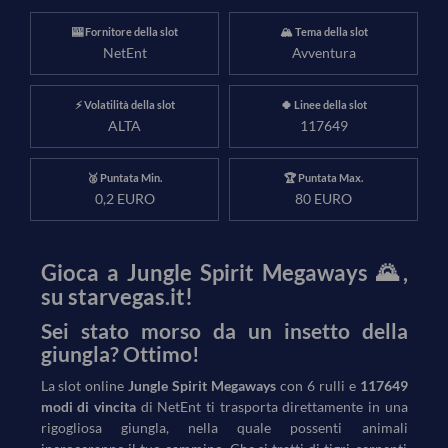
🎰 Fornitore della slot
🏔️ Tema della slot
NetEnt
Avventura
⚡ Volatilità della slot
🍀 Linee della slot
ALTA
117649
🥈 Puntata Min.
🏆 Puntata Max.
0,2 EURO
80 EURO
Gioca a Jungle Spirit Megaways 🌄,
su starvegas.it!
Sei stato morso da un insetto della
giungla? Ottimo!
La slot online
Jungle Spirit Megaways
con 6 rulli e
117649
modi di vincita
di NetEnt ti trasporta direttamente in una
rigogliosa giungla, nella quale possenti animali