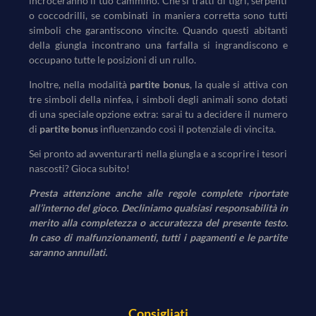
incroceranno il tuo cammino. Che si tratti di tigri, serpenti
o coccodrilli, se combinati in maniera corretta sono tutti
simboli che garantiscono vincite. Quando questi abitanti
della giungla incontrano una farfalla si ingrandiscono e
occupano tutte le posizioni di un rullo.
Inoltre, nella modalità
partite bonus
, la quale si attiva con
tre simboli della ninfea, i simboli degli animali sono dotati
di una speciale opzione extra: sarai tu a decidere il numero
di
partite bonus
influenzando così il potenziale di vincita.
Sei pronto ad avventurarti nella giungla e a scoprire i tesori
nascosti? Gioca subito!
Presta attenzione anche alle regole complete riportate
all’interno del gioco. Decliniamo qualsiasi responsabilità in
merito alla completezza o accuratezza del presente testo.
In caso di malfunzionamenti, tutti i pagamenti e le partite
saranno annullati.
Consigliati