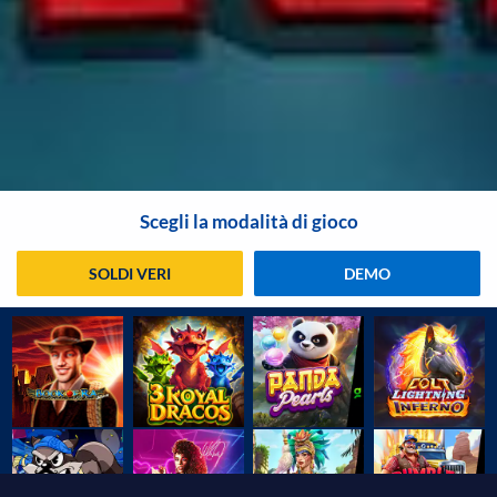
Scegli la modalità di gioco
SOLDI VERI
DEMO