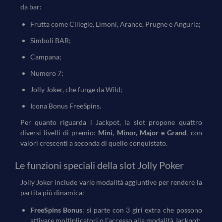
da bar:
Frutta come Ciliegie, Limoni, Arance, Prugne e Anguria;
Simboli BAR;
Campana;
Numero 7;
Jolly Joker, che funge da Wild;
Icona Bonus FreeSpins.
Per quanto riguarda i Jackpot, la slot propone quattro
diversi livelli di premio:
Mini, Minor, Major e Grand
, con
valori crescenti a seconda di quello conquistato.
Le funzioni speciali della slot Jolly Poker
Jolly Joker include varie modalità aggiuntive per rendere la
partita più dinamica:
FreeSpins Bonus
: si parte con 3 giri extra che possono
attivare moltiplicatori o l’accesso alla modalità Jackpot;