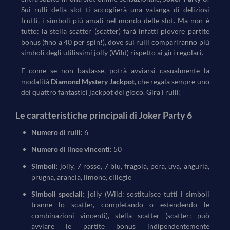
Sui rulli della slot ti accoglierà una valanga di deliziosi
frutti, i simboli più amati nel mondo delle slot. Ma non è
tutto: la stella scatter (scatter) farà infatti piovere partite
bonus (fino a 40 per spin!), dove sui rulli compariranno più
simboli degli utilissimi jolly (Wild) rispetto ai giri regolari.
E come se non bastasse, potrà avviarsi casualmente la
modalità
Diamond Mystery Jackpot
, che regala sempre uno
dei quattro fantastici jackpot del gioco. Gira i rulli!
Le caratteristiche principali di Joker Party 6
Numero di rulli:
6
Numero di linee vincenti:
50
Simboli:
jolly, 7 rosso, 7 blu, fragola, pera, uva, anguria,
prugna, arancia, limone, ciliegie
Simboli speciali:
jolly (Wild: sostituisce tutti i simboli
tranne lo scatter, completando o estendendo le
combinazioni vincenti), stella scatter (scatter: può
avviare le partite bonus indipendentemente