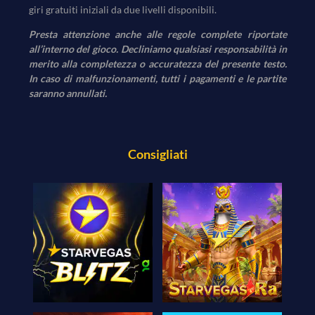
giri gratuiti iniziali da due livelli disponibili.
Presta attenzione anche alle regole complete riportate
all’interno del gioco. Decliniamo qualsiasi responsabilità in
merito alla completezza o accuratezza del presente testo.
In caso di malfunzionamenti, tutti i pagamenti e le partite
saranno annullati.
Consigliati