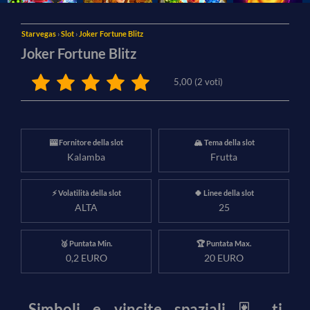
Starvegas
›
Slot
›
Joker Fortune Blitz
Joker Fortune Blitz
5,00
(
2
voti)
🎰 Fornitore della slot
🏔️ Tema della slot
Kalamba
Frutta
⚡ Volatilità della slot
🍀 Linee della slot
ALTA
25
🥈 Puntata Min.
🏆 Puntata Max.
0,2 EURO
20 EURO
Simboli e vincite spaziali 🃏 ti