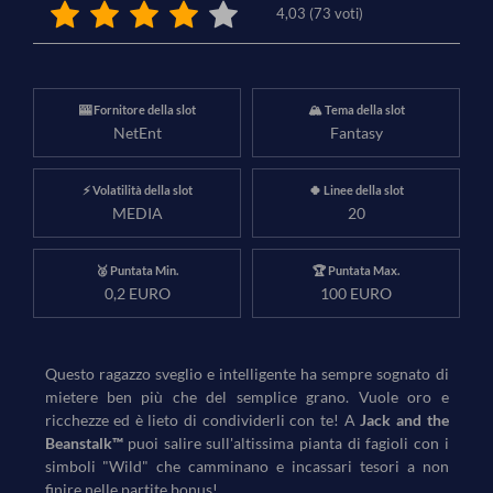
4,03
(
73
voti)
🎰 Fornitore della slot
🏔️ Tema della slot
NetEnt
Fantasy
⚡ Volatilità della slot
🍀 Linee della slot
MEDIA
20
🥈 Puntata Min.
🏆 Puntata Max.
0,2 EURO
100 EURO
Questo ragazzo sveglio e intelligente ha sempre sognato di
mietere ben più che del semplice grano. Vuole oro e
ricchezze ed è lieto di condividerli con te! A
Jack and the
Beanstalk™
puoi salire sull'altissima pianta di fagioli con i
simboli "Wild" che camminano e incassari tesori a non
finire nelle partite bonus!