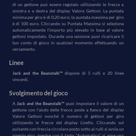
di un gettone può essere regolato utilizzando le frecce a
sinistra e a destra del display Valore Gettoni. La puntata
minima per giro è di 0,20 euro; la puntata massima per giro
è di 100 euro. Cliccando su Puntata Massima si seleziona
automaticamente l’importo più elevato in base al valore
gettoni impostato. Durante una sessione puoi ricaricare il
tuo conto di gioco in qualsiasi momento effettuando un
versamento.
Linee
Jack and the Beanstalk™
dispone di 5 rulli e 20 linee
vincenti.
Svolgimento del gioco
A
Jack and the Beanstalk™
puoi impostare il valore di un
gettone con l'aiuto delle frecce poste a fianco del display
Valore Gettoni nonché il numero di gettoni per giro
utilizzando le frecce del display Livello. Cliccando sul
pulsante con freccia circolare posto sotto ai rulli si avvia un
singolo giro, mentre con il tasto "Automatico" si apre una