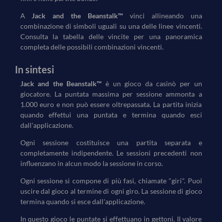
A
Jack and the Beanstalk™
vinci allineando una
combinazione di simboli uguali su una delle linee vincenti.
Consulta la tabella delle vincite per una panoramica
completa delle possibili combinazioni vincenti.
In sintesi
Jack and the Beanstalk™
è un gioco da casinò per un
giocatore. La puntata massima per sessione ammonta a
1.000 euro e non può essere oltrepassata. La partita inizia
quando effettui una puntata e termina quando esci
dall'applicazione.
Ogni sessione costituisce una partita separata e
completamente indipendente. Le sessioni precedenti non
influenzano in alcun modo la sessione in corso.
Ogni sessione si compone di più fasi, chiamate "giri". Puoi
uscire dal gioco al termine di ogni giro. La sessione di gioco
termina quando si esce dall'applicazione.
In questo gioco le puntate si effettuano in gettoni. Il valore