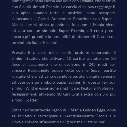
Immergetevi nella caccia alle uova con
J Mania
, che si attiva
con 6 o più simboli Premio. La caccia alle uova raggiunge il
suo apice quando tutte le posizioni sono occupate,
sbloccando il Grand. Aumentate l'emozione con Super J
Mania, che si attiva quando la funzione J Mania viene
attivata con un simbolo
Super Premio
, offrendo premi
ancora più grandi e la possibilità di ottenere il Grand con
un simbolo Super Premio!
Provate il piacere delle partite gratuite scoprendo
3
simboli Scatter
, che attivano 10 partite gratuite con 30
linee di pagamento che si evolvono in 243 modi per
vincere. Raggiungete nuove vette con le Super partite
gratuite, che si attivano quando le partite gratuite vengono
attivate con un simbolo Super Scatter. In questo regno, i
simboli Wild in espansione amplificano l'euforia. Prolunga i
festeggiamenti attivando 10 Giri Gratis extra con 3 o più
simboli Scatter.
Entra nell'incantevole regno di
J Mania Golden Eggs
, dove
sei invitato a partecipare a un'entusiasmante Caccia alle
Uova e a vivere un'avventura di gioco mai vista prima!