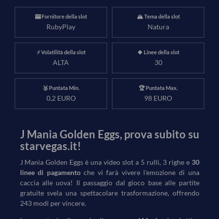
🎰 Fornitore della slot
🏔️ Tema della slot
RubyPlay
Natura
⚡ Volatilità della slot
🍀 Linee della slot
ALTA
30
🥈 Puntata Min.
🏆 Puntata Max.
0,2 EURO
98 EURO
J Mania Golden Eggs, prova subito su
starvegas.it!
J Mania Golden Eggs è una video slot a 5 rulli, 3 righe e
30
linee di pagamento
che vi farà vivere l'emozione di una
caccia alle uova! Il passaggio dal gioco base alle partite
gratuite svela una spettacolare trasformazione, offrendo
243 modi per vincere.