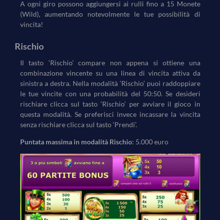
A ogni giro possono aggiungersi ai rulli fino a 15 Monete
(Wild), aumentando notevolmente le tue possibilità di
vincita!
Rischio
Il tasto ‘Rischio’ compare non appena si ottiene una
combinazione vincente su una linea di vincita attiva da
sinistra a destra. Nella modalità ‘Rischio’ puoi raddoppiare
le tue vincite con una probabilità del 50:50. Se desideri
rischiare clicca sul tasto ‘Rischio’ per avviare il gioco in
questa modalità. Se preferisci invece incassare la vincita
senza rischiare clicca sul tasto ‘Prendi’.
Puntata massima in modalità Rischio
: 5.000 euro