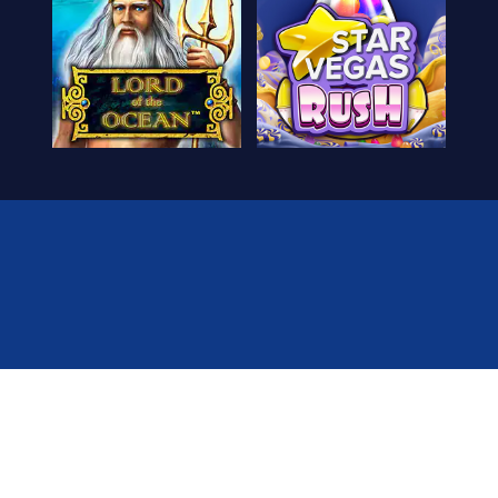
GIOCARE RESPONSABILMENTE
Giocare è più divertente se giochi in modo responsabile, fai in
modo che il gioco continui ad essere divertente. Per
assistenza e informazioni
clicca qui
.