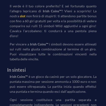
Il verde è il tuo colore preferito? E sei fortunato quanto
l’allegro lepricano di
Irish Coins™
? Vieni a scoprirlo! La
nostra
slot
non finirà di stupirti: ti attendono partite bonus
con fino a 60 giri gratuiti per volta e la possibilità di vedere
comparire sui rulli 15 simboli Wild aggiuntivi a ogni giro!
Cavalca l’arcobaleno: ti condurrà a una pentola piena
d’oro!
Per vincere a
Irish Coins™
i simboli devono essere allineati
sui rulli nella giusta combinazione al termine di un giro.
Puoi visualizzare tutte le combinazioni vincenti nella
tabella delle vincite.
In sintesi
Irish Coins™
è un gioco da casinò per un solo giocatore. La
puntata massima per sessione ammonta a 1000 euro e non
può essere oltrepassata. La partita inizia quando effettui
una puntata e termina quando esci dall'applicazione.
Ogni sessione costituisce una partita separata e
completamente indipendente. Le sessioni precedenti non