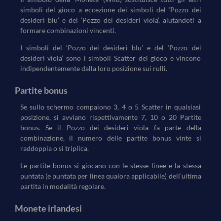
simboli del gioco a eccezione dei simboli del ‘Pozzo dei
desideri blu’ e del ‘Pozzo dei desideri viola’, aiutandoti a
formare combinazioni vincenti.
I simboli del ‘Pozzo dei desideri blu’ e del ‘Pozzo dei
desideri viola’ sono i simboli Scatter del gioco e vincono
indipendentemente dalla loro posizione sui rulli.
Partite bonus
Se sullo schermo compaiono 3, 4 o 5 Scatter in qualsiasi
posizione, si avviano rispettivamente 7, 10 o 20 Partite
bonus. Se il Pozzo dei desideri viola fa parte della
combinazione, il numero delle partite bonus vinte si
raddoppia o si triplica.
Le partite bonus si giocano con le stesse linee e la stessa
puntata (e puntata per linea qualora applicabile) dell’ultima
partita in modalità regolare.
Monete irlandesi