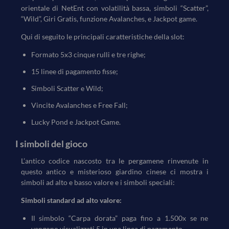
orientale di NetEnt con volatilità bassa, simboli “Scatter”,
“Wild”, Giri Gratis, funzione Avalanches, e Jackpot game.
Qui di seguito le principali caratteristiche della slot:
Formato 5x3 cinque rulli e tre righe;
15 linee di pagamento fisse;
Simboli Scatter e Wild;
Vincite Avalanches e Free Fall;
Lucky Pond e Jackpot Game.
I simboli del gioco
L’antico codice nascosto tra le pergamene rinvenute in
questo antico e misterioso giardino cinese ci mostra i
simboli ad alto e basso valore e i simboli speciali:
Simboli standard ad alto valore:
Il simbolo “Carpa dorata” paga fino a 1.500x se ne
vengono visualizzati 5 in una linea di pagamento