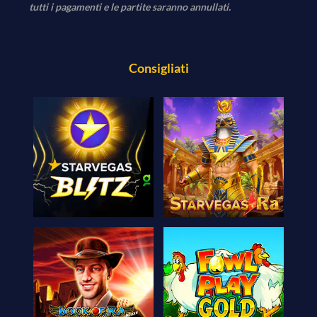
tutti i pagamenti e le partite saranno annullati.
Consigliati