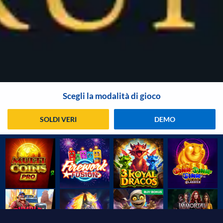
Scegli la modalità di gioco
SOLDI VERI
DEMO