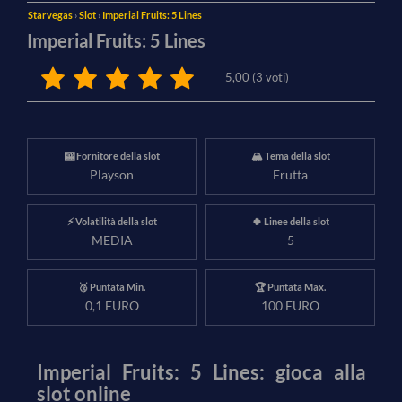
Starvegas
›
Slot
›
Imperial Fruits: 5 Lines
Imperial Fruits: 5 Lines
5,00
(
3
voti)
🎰 Fornitore della slot
🏔️ Tema della slot
Playson
Frutta
⚡ Volatilità della slot
🍀 Linee della slot
MEDIA
5
🥈 Puntata Min.
🏆 Puntata Max.
0,1 EURO
100 EURO
Imperial Fruits: 5 Lines: gioca alla
slot online