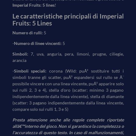
Imperial Fruits: 5 lines
!
Le caratteristiche principali di Imperial
Fruits: 5 Lines
Numero di rulli:
5
-
Numero di linee vincenti:
5
Simboli:
7, uva, anguria, pera, limoni, prugne, ciliegie,
arancia
-
Simboli speciali:
corona (Wild: puÃ² sostituire tutti i
simboli tranne gli scatter, puÃ² espandersi sul rullo se Ã¨
possibile vincere con una linea vincente, puÃ² apparire solo
sui rulli 2, 3 e 4), stella d'oro (scatter: minimo 3 pagano
indipendentemente dalla linea vincente), stella di diamante
(scatter: 3 pagano indipendentemente dalla linea vincente,
compare solo sui rulli 1, 3 e 5)
Presta attenzione anche alle regole complete riportate
allâ€™interno del gioco. Non si garantisce la completezza o
l'accuratezza di questo testo. In caso di malfunzionamenti,