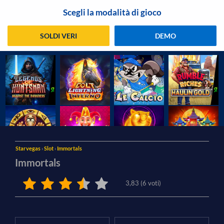
Scegli la modalità di gioco
SOLDI VERI
DEMO
Starvegas
›
Slot
›
Immortals
Immortals
3,83
(
6
voti)