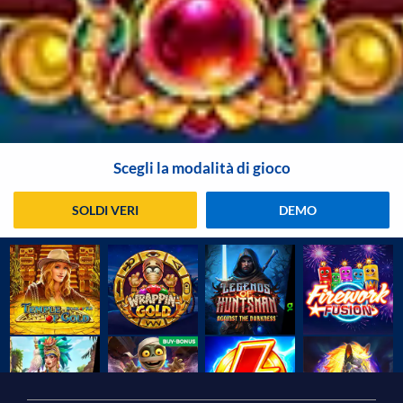
Scegli la modalità di gioco
SOLDI VERI
DEMO