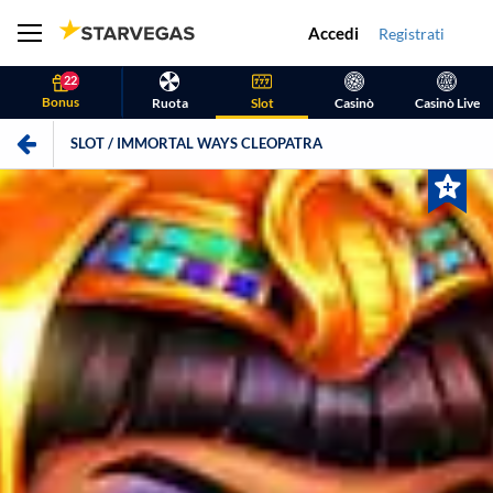
Accedi
Registrati
22
Bonus
Ruota
Slot
Casinò
Casinò Live
SLOT / IMMORTAL WAYS CLEOPATRA