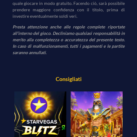
quale giocare in modo gratuito. Facendo ciò, sarà possibile
prendere maggiore confidenza con il titolo, prima di
investire eventualmente soldi veri.
Presta attenzione anche alle regole complete riportate
all’interno del gioco. Decliniamo qualsiasi responsabilità in
merito alla completezza o accuratezza del presente testo.
In caso di malfunzionamenti, tutti i pagamenti e le partite
saranno annullati.
Consigliati