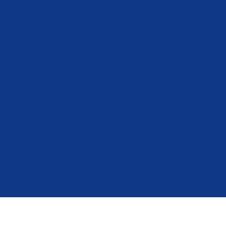
GIOCARE RESPONSABILMENTE