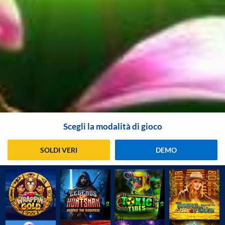
Scegli la modalità di gioco
SOLDI VERI
DEMO