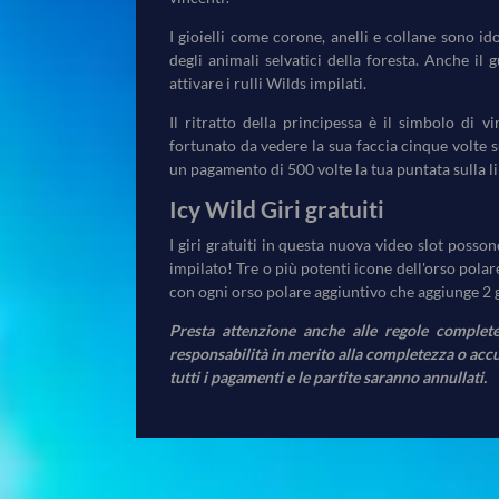
I gioielli come corone, anelli e collane sono i
degli animali selvatici della foresta. Anche il
attivare i rulli Wilds impilati.
Il ritratto della principessa è il simbolo di v
fortunato da vedere la sua faccia cinque volte su
un pagamento di 500 volte la tua puntata sulla l
Icy Wild
Giri gratuiti
I giri gratuiti in questa nuova video slot posson
impilato! Tre o più potenti icone dell'orso pola
con ogni orso polare aggiuntivo che aggiunge 2 gir
Presta attenzione anche alle regole complete 
responsabilità in merito alla completezza o accu
tutti i pagamenti e le partite saranno annullati.