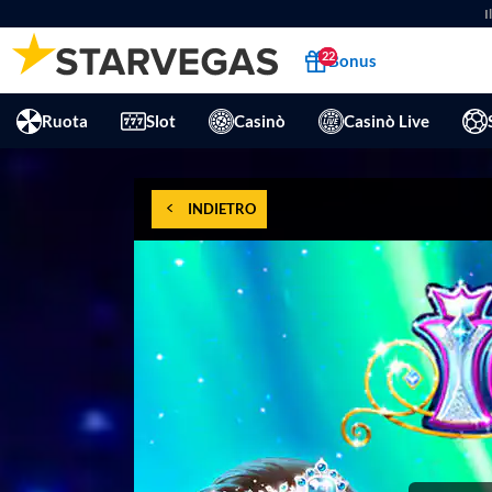
I
22
Bonus
Ruota
Slot
Casinò
Casinò Live
INDIETRO