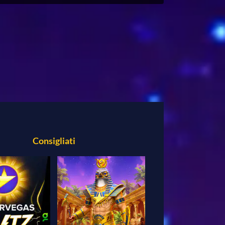
Consigliati