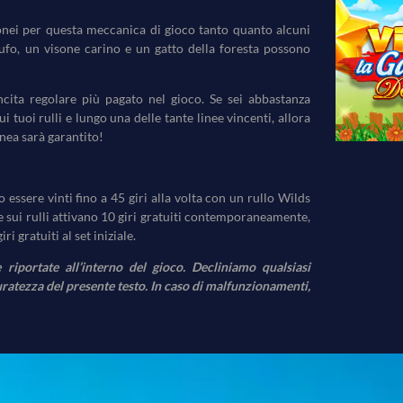
donei per questa meccanica di gioco tanto quanto alcuni
 gufo, un visone carino e un gatto della foresta possono
incita regolare più pagato nel gioco. Se sei abbastanza
i tuoi rulli e lungo una delle tante linee vincenti, allora
inea sarà garantito!
o essere vinti fino a 45 giri alla volta con un rullo Wilds
re sui rulli attivano 10 giri gratuiti contemporaneamente,
i gratuiti al set iniziale.
riportate all’interno del gioco. Decliniamo qualsiasi
ratezza del presente testo. In caso di malfunzionamenti,