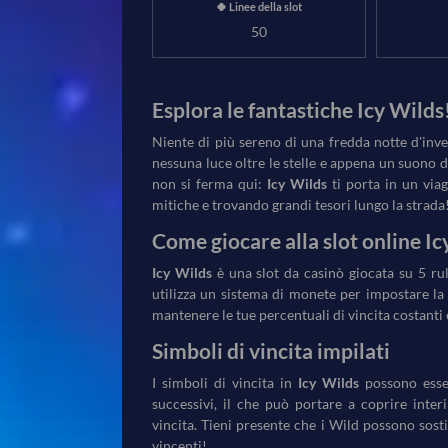
🍀 Linee della slot
50
Esplora le fantastiche
Icy Wilds
Niente di più sereno di una fredda notte d'inver
nessuna luce oltre le stelle e appena un suono d
non si ferma qui:
Icy Wilds
ti porta in un viag
mitiche e trovando grandi tesori lungo la strada
Come giocare alla slot online
Ic
Icy Wilds
è una slot da casinò giocata su 5 rul
utilizza un sistema di monete per impostare la 
mantenere le tue percentuali di vincita costanti 
Simboli di vincita impilati
I simboli di vincita in
Icy Wilds
possono esser
successivi, il che può portare a coprire inter
vincita. Tieni presente che i Wild possono sost
vincenti!