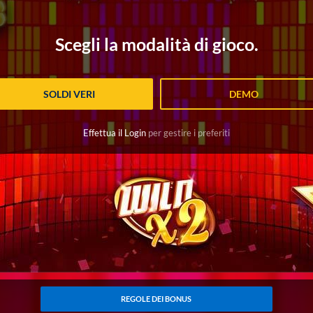
Scegli la modalità di gioco.
SOLDI VERI
DEMO
Effettua il Login
per gestire i preferiti
REGOLE DEI BONUS