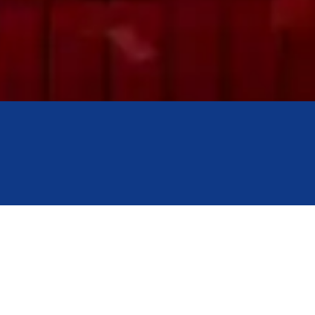
GIOCARE RESPONSABILMENTE
Giocare è più divertente se giochi in modo responsabile,
informazioni
clicca qui
.
La tua privacy e sicurezza sono la nostra priorità nume
sicurezza leader di mercato, e questo ci rende uno dei
dei clienti. Contattaci a:
supporto@it.starvegas.it