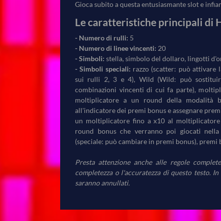
Gioca subito a questa entusiasmante slot e infia
Le caratteristiche principali di
- Numero di rulli:
5
- Numero di linee vincenti:
20
- Simboli:
stella, simbolo del dollaro, lingotti d'
- Simboli speciali:
razzo (scatter: può attivare
sui rulli 2, 3 e 4), Wild (Wild: può sostitui
combinazioni vincenti di cui fa parte), molti
moltiplicatore a un round della modalità b
all'indicatore dei premi bonus e assegnare prem
un moltiplicatore fino a x10 al moltiplicator
round bonus che verranno poi giocati nella
(speciale: può cambiare in premi bonus), premi b
Presta attenzione anche alle regole complete 
completezza o l'accuratezza di questo testo. In 
saranno annullati.