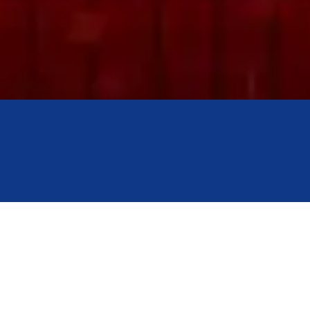
 fai in modo che il gioco continui ad essere divertente. Per assistenza e
ro uno qui su StarVegas. Proteggiamo il tuo account con una tecnologia di
casinò online
più sicuri su cui giocare. Non vendiamo o prestiamo mai i dati