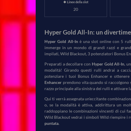
🍀 Linee della slot
20
Hyper Gold All-In: u
n divertime
Hyper Gold All-In
è una slot online con 5 rul
immerge in un mondo di grandi razzi e grandi p
impilati, Wild Blackout, 3 potenziatori Bonus E
Preparati a decollare con
Hyper Gold All-In
, u
modalità! Girando questi rulli andrai a cacc
potenziare i tuoi Bonus Enhancer e ottenere 
Enhancer
prendono vita quando si raccolgono sim
razzo principale alla sinistra dei rulli e attivar
Qui ti verrà assegnata un'eccitante combinazi
o, se la modalità è attiva, addirittura un molt
raddoppiano le combinazioni vincenti di cui fan
Wild Blackout vedrai i simboli Wild riempire i r
puntata
.