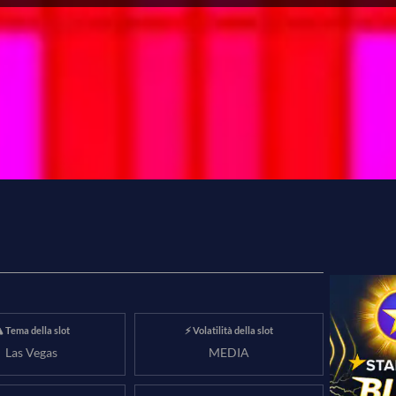
️ Tema della slot
⚡ Volatilità della slot
Las Vegas
MEDIA