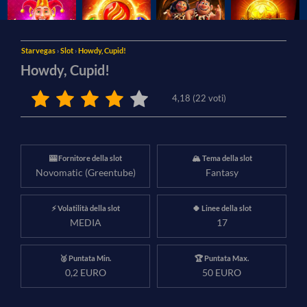
Starvegas
›
Slot
›
Howdy, Cupid!
Howdy, Cupid!
4,18
(
22
voti)
🎰 Fornitore della slot
🏔️ Tema della slot
Novomatic (Greentube)
Fantasy
⚡ Volatilità della slot
🍀 Linee della slot
MEDIA
17
🥈 Puntata Min.
🏆 Puntata Max.
0,2 EURO
50 EURO