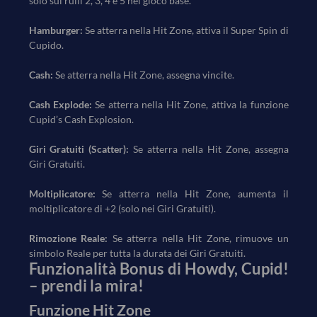
solo sui rulli 2, 3, 4 e 5 nel gioco base.
Hamburger:
Se atterra nella Hit Zone, attiva il Super Spin di
Cupido.
Cash:
Se atterra nella Hit Zone, assegna vincite.
Cash Explode:
Se atterra nella Hit Zone, attiva la funzione
Cupid’s Cash Explosion.
Giri Gratuiti (Scatter):
Se atterra nella Hit Zone, assegna
Giri Gratuiti.
Moltiplicatore:
Se atterra nella Hit Zone, aumenta il
moltiplicatore di +2 (solo nei Giri Gratuiti).
Rimozione Reale:
Se atterra nella Hit Zone, rimuove un
simbolo Reale per tutta la durata dei Giri Gratuiti.
Funzionalità Bonus di Howdy, Cupid!
– prendi la mira!
Funzione Hit Zone