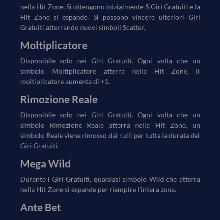
nella Hit Zone. Si ottengono inizialmente 5 Giri Gratuiti e la
Hit Zone si espande. Si possono vincere ulteriori Giri
Gratuiti atterrando nuovi simboli Scatter.
Moltiplicatore
Disponibile solo nei Giri Gratuiti. Ogni volta che un
simbolo Moltiplicatore atterra nella Hit Zone, il
moltiplicatore aumenta di +1.
Rimozione Reale
Disponibile solo nei Giri Gratuiti. Ogni volta che un
simbolo Rimozione Reale atterra nella Hit Zone, un
simbolo Reale viene rimosso dai rulli per tutta la durata dei
Giri Gratuiti.
Mega Wild
Durante i Giri Gratuiti, qualsiasi simbolo Wild che atterra
nella Hit Zone si espande per riempire l'intera zona.
Ante Bet