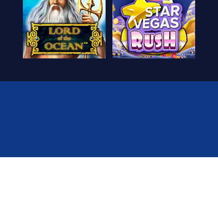
GIOCARE RESPONSABILMENTE
Giocare è più divertente se giochi in modo responsabile, fai in
modo che il gioco continui ad essere divertente. Per
assistenza e informazioni
clicca qui
.