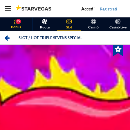
Accedi
Registrati
22
Bonus
Ruota
Slot
Casinò
Casinò Live
SLOT / HOT TRIPLE SEVENS SPECIAL