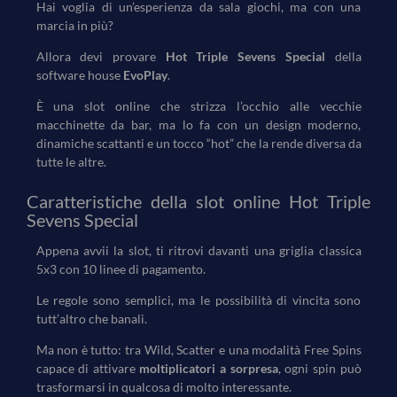
Hai voglia di un’esperienza da sala giochi, ma con una
marcia in più?
Allora devi provare
Hot Triple Sevens Special
della
software house
EvoPlay
.
È una slot online che strizza l’occhio alle vecchie
macchinette da bar, ma lo fa con un design moderno,
dinamiche scattanti e un tocco “hot” che la rende diversa da
tutte le altre.
Caratteristiche della slot online Hot Triple
Sevens Special
Appena avvii la slot, ti ritrovi davanti una griglia classica
5x3 con 10 linee di pagamento.
Le regole sono semplici, ma le possibilità di vincita sono
tutt’altro che banali.
Ma non è tutto: tra Wild, Scatter e una modalità Free Spins
capace di attivare
moltiplicatori a sorpresa
, ogni spin può
trasformarsi in qualcosa di molto interessante.