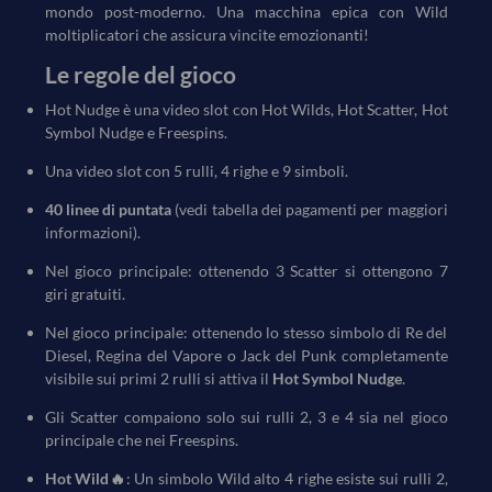
mondo post-moderno. Una macchina epica con Wild
moltiplicatori che assicura vincite emozionanti!
Le regole del gioco
Hot Nudge è una video slot con Hot Wilds, Hot Scatter, Hot
Symbol Nudge e Freespins.
Una video slot con 5 rulli, 4 righe e 9 simboli.
40 linee di puntata
(vedi tabella dei pagamenti per maggiori
informazioni).
Nel gioco principale: ottenendo 3 Scatter si ottengono 7
giri gratuiti.
Nel gioco principale: ottenendo lo stesso simbolo di Re del
Diesel, Regina del Vapore o Jack del Punk completamente
visibile sui primi 2 rulli si attiva il
Hot Symbol Nudge
.
Gli Scatter compaiono solo sui rulli 2, 3 e 4 sia nel gioco
principale che nei Freespins.
Hot Wild🔥
: Un simbolo Wild alto 4 righe esiste sui rulli 2,