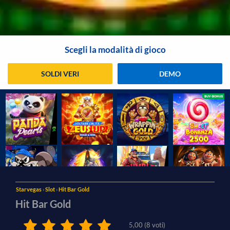
Scegli la modalità di gioco
SOLDI VERI
DEMO
Starvegas
›
Slot
›
Hit Bar Gold
Hit Bar Gold
5,00
(
8
voti)