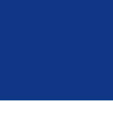
GIOCARE RESPONSABILMENTE