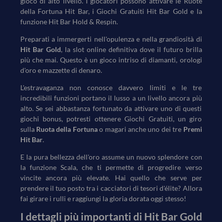
gioco di alto livello. I giocatori possono attivare le Ruote
della Fortuna Hit Bar, i Giochi Gratuiti Hit Bar Gold e la
funzione Hit Bar Hold & Respin.
Preparati a immergerti nell'opulenza e nella grandiosità di
Hit Bar Gold
, la slot online definitiva dove il futuro brilla
più che mai. Questo è un gioco intriso di diamanti, orologi
d'oro e mazzette di denaro.
L'estravaganza non conosce davvero limiti e le tre
incredibili funzioni portano il lusso a un livello ancora più
alto. Se sei abbastanza fortunato da attivare uno di questi
giochi bonus, potresti ottenere Giochi Gratuiti, un giro
sulla
Ruota della Fortuna
o magari anche uno dei tre
Premi
Hit Bar
.
E la pura bellezza dell'oro assume un nuovo splendore con
la funzione Scala, che ti permette di progredire verso
vincite ancora più elevate. Hai quello che serve per
prendere il tuo posto tra i cacciatori di tesori d'élite? Allora
fai girare i rulli e raggiungi la gloria dorata oggi stesso!
I dettagli più importanti di Hit Bar Gold