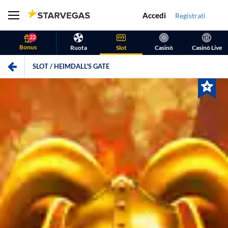
Accedi
Registrati
22
Bonus
Ruota
Slot
Casinò
Casinò Live
SLOT / HEIMDALL'S GATE