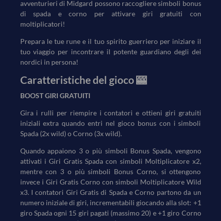
avventurieri di Midgard possono raccogliere simboli bonus
di spada e corno per attivare giri gratuiti con
moltiplicatori!
Prepara le tue rune e il tuo spirito guerriero per iniziare il
tuo viaggio per incontrare il potente guardiano degli dei
nordici in persona!
Caratteristiche del gioco 🎰
BOOST GIRI GRATUITI
Gira i rulli per riempire i contatori e ottieni giri gratuiti
iniziali extra quando entri nel gioco bonus con i simboli
Spada (2x wild) o Corno (3x wild).
Quando appaiono 3 o più simboli Bonus Spada, vengono
attivati i Giri Gratis Spada con simboli Moltiplicatore x2,
mentre con 3 o più simboli Bonus Corno, si ottengono
invece i Giri Gratis Corno con simboli Moltiplicatore Wild
x3. I contatori Giri Gratis di Spada e Corno partono da un
numero iniziale di giri, incrementabili giocando alla slot: +1
giro Spada ogni 15 giri pagati (massimo 20) e +1 giro Corno