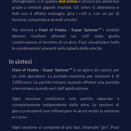
immaginabili, e in questa
slot online
è ancora più generoso
grazie a simboli giganti impilati. Gli inferi ti attendono e
Ade non è affatto malvagio: gira i rulli e, con un po’ di
fortuna, conquisterai grandi vincite!
Per vincere a
Haul of Hades - Super Spinner™
i simboli
devono risultare allineati sui rulli nella giusta
combinazione al termine di un giro. Puoi visualizzare tutte
le combinazioni vincenti nella tabella delle vincite.
In sintesi
Haul of Hades - Super Spinner™
è un gioco da casinò per
un solo giocatore. La puntata massima per sessione è di
1.000 euro. Le partite iniziano quando effettui una puntata
e terminano quando esci dall’applicazione.
Ogni sessione costituisce una partita separata e
completamente indipendente dalle altre. Le sessioni di
gioco precedenti non influenzano in alcun modo la sessione
in corso.
Ogni sessione si compone di più fasi, chiamate “giri”. Puoi