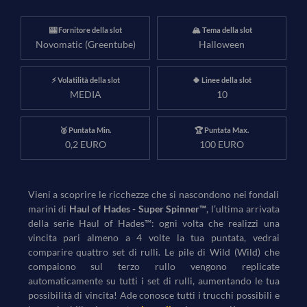
🎰 Fornitore della slot
🏔️ Tema della slot
Novomatic (Greentube)
Halloween
⚡ Volatilità della slot
🍀 Linee della slot
MEDIA
10
🥈 Puntata Min.
🏆 Puntata Max.
0,2 EURO
100 EURO
Vieni a scoprire le ricchezze che si nascondono nei fondali
marini di
Haul of Hades - Super Spinner™
, l’ultima arrivata
della serie Haul of Hades™: ogni volta che realizzi una
vincita pari almeno a 4 volte la tua puntata, vedrai
comparire quattro set di rulli. Le pile di Wild (Wild) che
compaiono sul terzo rullo vengono replicate
automaticamente su tutti i set di rulli, aumentando le tua
possibilità di vincita! Ade conosce tutti i trucchi possibili e