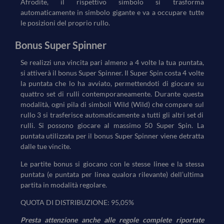
Afrodite, il rispettivo simbolo si trasforma
automaticamente in simbolo gigante e va a occupare tutte
le posizioni del proprio rullo.
Bonus Super Spinner
Se realizzi una vincita pari almeno a 4 volte la tua puntata,
si attiverà il bonus Super Spinner. Il Super Spin costa 4 volte
la puntata che lo ha avviato, permettendoti di giocare su
quattro set di rulli contemporaneamente. Durante questa
modalità, ogni pila di simboli Wild (Wild) che compare sul
rullo 3 si trasferisce automaticamente a tutti gli altri set di
rulli. Si possono giocare al massimo 50 Super Spin. La
puntata utilizzata per il bonus Super Spinner viene detratta
dalle tue vincite.
Le partite bonus si giocano con le stesse linee e la stessa
puntata (e puntata per linea qualora rilevante) dell’ultima
partita in modalità regolare.
QUOTA DI DISTRIBUZIONE: 95,05%
Presta attenzione anche alle regole complete riportate