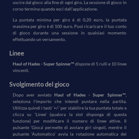
uscire dal gioco alla fine di ogni giro. La sessione di gioco in
corso termina quando esci dall’applicazione.
La puntata minima per giro è di 0,20 euro, la puntata
massima per giro è di 100 euro. Puoi ricaricare il tuo conto
di gioco durante una sessione in qualsiasi momento
effettuando un versamento.
Linee
Haul of Hades - Super Spinner™
dispone di 5 rulli e 10 linee
vincenti.
Svolgimento del gioco
Dopo aver avviato
Haul of Hades - Super Spinner™
,
seleziona l'importo che intendi puntare nella partita.
Utilizza quindi i tasti ‘+/-’ per stabilire la tua puntata totale e
clicca su ‘Linee’ (qualora la slot disponga di questa
funzione) per modificare il numero di linee attive. Il
pulsante ‘Gioca’ permette di avviare giri singoli, mentre il
pulsante ‘Automatico’ avvia la rotazione automatica dei