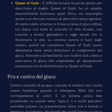
Queen of Gods
- È difficile trovare le parole giuste per
descrivere al meglio Queen of Gods: ha un aspetto
piacevolmente luminoso, quasi fisico, ma assomiglia
anche a un discreto numero di altre slot a tema egiziano.
Al centro dello schermo si trova un'area di gioco attiva,
tra statue con teste di sciacallo in stile Anubis, con
colonne a motivi geometrici e raggi dorati che si
illuminano in alto. La colonna sonora è fuori dagli
schemi, quindi nel complesso Queen of Gods suona
abbastanza bene senza disturbare lo svolgimento del
gioco. Atmosfera di familiarità con le altre slot a tema e
meccanica di gioco ben organizzata: gli appassionati
passeranno ore di divertimento su Queen of Gods.
Pro e contro del gioco
L'intero concetto di gruppo colorato di simboli non risulta
essere fastidioso quando si ottengono Wild che non
corrispondono ai colori. E’ un sistema unico, ben
posizionato su questo tema “ippico”, e a molti giocatori
potrebbe piacere. La presentazione visiva non è blanda e
generica, al contrario, gli amanti dei cavalli hanno un sacco