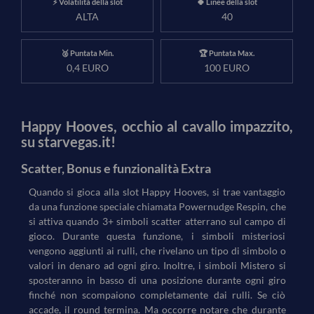
⚡ Volatilità della slot
🍀 Linee della slot
ALTA
40
🥈 Puntata Min.
🏆 Puntata Max.
0,4 EURO
100 EURO
Happy Hooves, occhio al cavallo impazzito,
su starvegas.it!
Scatter, Bonus e funzionalità Extra
Quando si gioca alla slot Happy Hooves, si trae vantaggio
da una funzione speciale chiamata Powernudge Respin, che
si attiva quando 3+ simboli scatter atterrano sul campo di
gioco. Durante questa funzione, i simboli misteriosi
vengono aggiunti ai rulli, che rivelano un tipo di simbolo o
valori in denaro ad ogni giro. Inoltre, i simboli Mistero si
sposteranno in basso di una posizione durante ogni giro
finché non scompaiono completamente dai rulli. Se ciò
accade, il round termina. Ma occorre notare che durante