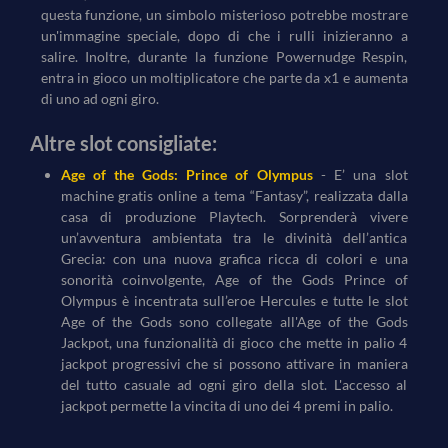
questa funzione, un simbolo misterioso potrebbe mostrare
un'immagine speciale, dopo di che i rulli inizieranno a
salire. Inoltre, durante la funzione Powernudge Respin,
entra in gioco un moltiplicatore che parte da x1 e aumenta
di uno ad ogni giro.
Altre slot consigliate:
Age of the Gods: Prince of Olympus
- E’ una slot
machine gratis online a tema “Fantasy”, realizzata dalla
casa di produzione Playtech. Sorprenderà vivere
un’avventura ambientata tra le divinità dell’antica
Grecia: con una nuova grafica ricca di colori e una
sonorità coinvolgente, Age of the Gods Prince of
Olympus è incentrata sull’eroe Hercules e tutte le slot
Age of the Gods sono collegate all'Age of the Gods
Jackpot, una funzionalità di gioco che mette in palio 4
jackpot progressivi che si possono attivare in maniera
del tutto casuale ad ogni giro della slot. L'accesso al
jackpot permette la vincita di uno dei 4 premi in palio.