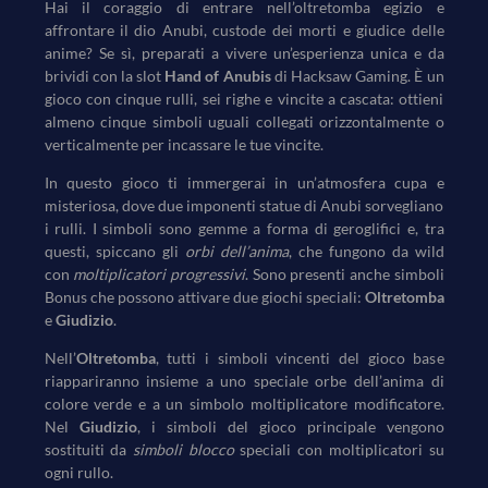
Hai il coraggio di entrare nell’oltretomba egizio e
affrontare il dio Anubi, custode dei morti e giudice delle
anime? Se sì, preparati a vivere un’esperienza unica e da
brividi con la slot
Hand of Anubis
di Hacksaw Gaming. È un
gioco con cinque rulli, sei righe e vincite a cascata: ottieni
almeno cinque simboli uguali collegati orizzontalmente o
verticalmente per incassare le tue vincite.
In questo gioco ti immergerai in un’atmosfera cupa e
misteriosa, dove due imponenti statue di Anubi sorvegliano
i rulli. I simboli sono gemme a forma di geroglifici e, tra
questi, spiccano gli
orbi dell’anima
, che fungono da wild
con
moltiplicatori progressivi
. Sono presenti anche simboli
Bonus che possono attivare due giochi speciali:
Oltretomba
e
Giudizio
.
Nell’
Oltretomba
, tutti i simboli vincenti del gioco base
riappariranno insieme a uno speciale orbe dell’anima di
colore verde e a un simbolo moltiplicatore modificatore.
Nel
Giudizio
, i simboli del gioco principale vengono
sostituiti da
simboli blocco
speciali con moltiplicatori su
ogni rullo.