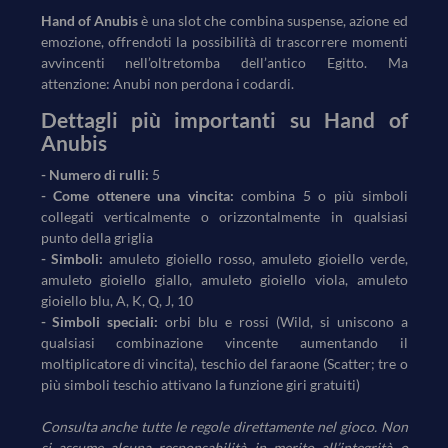
Hand of Anubis
è una slot che combina suspense, azione ed
emozione, offrendoti la possibilità di trascorrere momenti
avvincenti nell’oltretomba dell’antico Egitto. Ma
attenzione: Anubi non perdona i codardi.
Dettagli più importanti su Hand of
Anubis
- Numero di rulli:
5
- Come ottenere una vincita:
combina 5 o più simboli
collegati verticalmente o orizzontalmente in qualsiasi
punto della griglia
- Simboli:
amuleto gioiello rosso, amuleto gioiello verde,
amuleto gioiello giallo, amuleto gioiello viola, amuleto
gioiello blu, A, K, Q, J, 10
- Simboli speciali:
orbi blu e rossi (Wild, si uniscono a
qualsiasi combinazione vincente aumentando il
moltiplicatore di vincita), teschio del faraone (Scatter; tre o
più simboli teschio attivano la funzione giri gratuiti)
Consulta anche tutte le regole direttamente nel gioco. Non
si assume alcuna responsabilità in merito all’integrità o