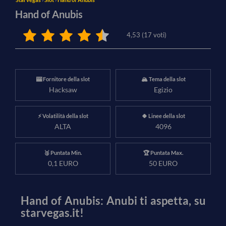
Hand of Anubis
4,53
(
17
voti)
🎰 Fornitore della slot
🏔️ Tema della slot
Hacksaw
Egizio
⚡ Volatilità della slot
🍀 Linee della slot
ALTA
4096
🥈 Puntata Min.
🏆 Puntata Max.
0,1 EURO
50 EURO
Hand of Anubis:
Anubi ti aspetta, su
starvegas.it!