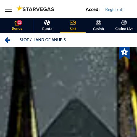
Accedi
Registrati
22
Bonus
Ruota
Slot
Casinò
Casinò Live
SLOT / HAND OF ANUBIS