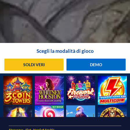
Scegli la modalità di gioco
SOLDI VERI
DEMO
Starvegas
›
Slot
›
Hand of Anubis