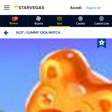
Accedi
Registrati
22
Bonus
Ruota
Slot
Casinò
Casinò Live
SLOT / GUMMY GIGA MATCH