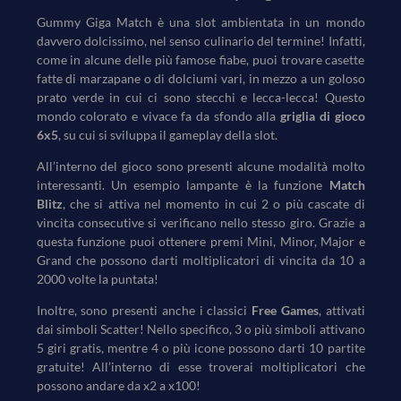
Gummy Giga Match è una slot ambientata in un mondo
davvero dolcissimo, nel senso culinario del termine! Infatti,
come in alcune delle più famose fiabe, puoi trovare casette
fatte di marzapane o di dolciumi vari, in mezzo a un goloso
prato verde in cui ci sono stecchi e lecca-lecca! Questo
mondo colorato e vivace fa da sfondo alla
griglia di gioco
6x5
, su cui si sviluppa il gameplay della slot.
All’interno del gioco sono presenti alcune modalità molto
interessanti. Un esempio lampante è la funzione
Match
Blitz
, che si attiva nel momento in cui 2 o più cascate di
vincita consecutive si verificano nello stesso giro. Grazie a
questa funzione puoi ottenere premi Mini, Minor, Major e
Grand che possono darti moltiplicatori di vincita da 10 a
2000 volte la puntata!
Inoltre, sono presenti anche i classici
Free Games
, attivati
dai simboli Scatter! Nello specifico, 3 o più simboli attivano
5 giri gratis, mentre 4 o più icone possono darti 10 partite
gratuite! All’interno di esse troverai moltiplicatori che
possono andare da x2 a x100!