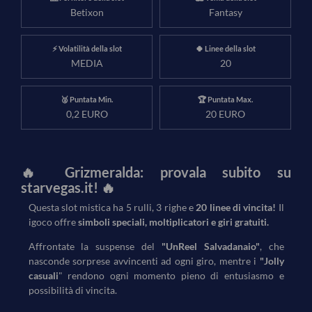
Betixon
Fantasy
⚡ Volatilità della slot
🍀 Linee della slot
MEDIA
20
🥈 Puntata Min.
🏆 Puntata Max.
0,2 EURO
20 EURO
🔥 Grizmeralda: provala subito su
starvegas.it! 🔥
Questa slot mistica ha 5 rulli, 3 righe e
20 linee di vincita!
Il
igoco offre
simboli speciali, moltiplicatori e giri gratuiti.
Affrontate la suspense del
"UnReel Salvadanaio"
, che
nasconde sorprese avvincenti ad ogni giro, mentre i
"Jolly
casuali
" rendono ogni momento pieno di entusiasmo e
possibilità di vincita.