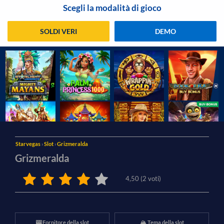
Scegli la modalità di gioco
SOLDI VERI
DEMO
Starvegas
›
Slot
›
Grizmeralda
Grizmeralda
4,50
(
2
voti)
🎰 Fornitore della slot
🏔️ Tema della slot