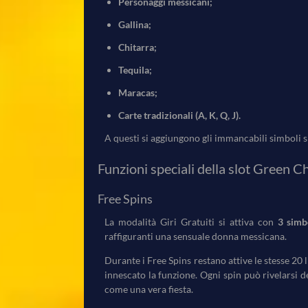
Personaggi messicani;
Gallina;
Chitarra;
Tequila;
Maracas;
Carte tradizionali (A, K, Q, J).
A questi si aggiungono gli immancabili simboli s
Funzioni speciali della slot Green Chi
Free Spins
La modalità Giri Gratuiti si attiva con
3 simb
raffiguranti una sensuale donna messicana.
Durante i Free Spins restano attive le stesse 20 l
innescato la funzione. Ogni spin può rivelarsi d
come una vera fiesta.