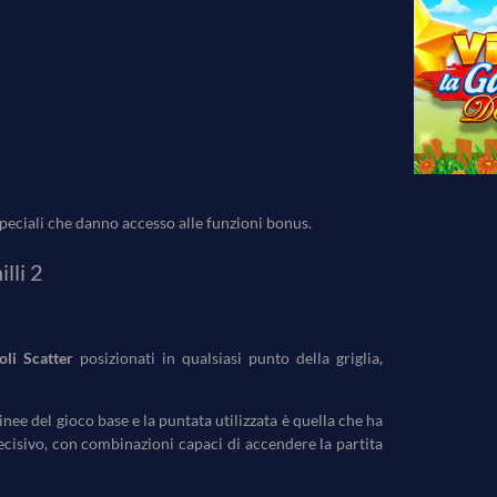
peciali che danno accesso alle funzioni bonus.
lli 2
oli Scatter
posizionati in qualsiasi punto della griglia,
inee del gioco base e la puntata utilizzata è quella che ha
ecisivo, con combinazioni capaci di accendere la partita