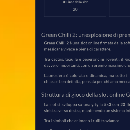
🍀 Linee della slot
20
Green Chilli 2: un’esplosione di prem
Green Chilli 2
è una slot online firmata dalla s
messicana vivace e piena di carattere.
Tra cactus, tequila e peperoncini roventi, il gi
davvero importanti, con un premio massimo che 
L’atmosfera è colorata e dinamica, ma sotto il
chiara e ben definita, pensata per chi ama mecca
Struttura di gioco della slot online G
La slot si sviluppa su una griglia
5x3
con
20 li
sinistra verso destra, mantenendo un sistema int
Tra i simboli che animano i rulli troviamo: