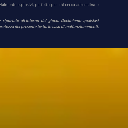
almente esplosivi, perfetto per chi cerca adrenalina e
riportate all’interno del gioco. Decliniamo qualsiasi
ratezza del presente testo. In caso di malfunzionamenti,