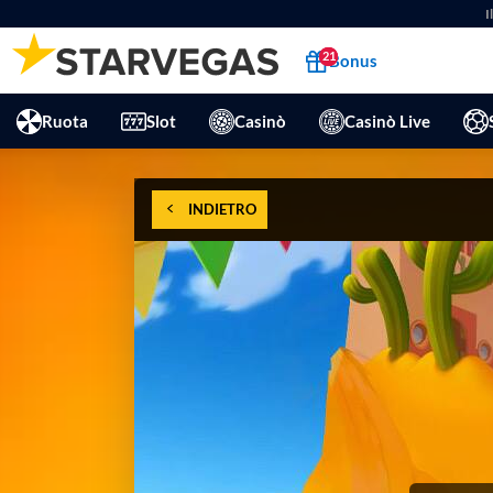
I
21
Bonus
Ruota
Slot
Casinò
Casinò Live
INDIETRO