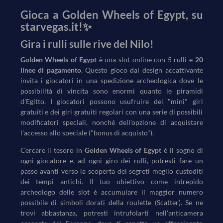
Gioca a Golden Wheels of Egypt, su
starvegas.it!✨
Gira i rulli sulle rive del Nilo!
Golden Wheels of Egypt
è una slot online con 5 rulli e
20
linee di pagamento
. Questo gioco dal design accattivante
invita i giocatori in una spedizione archeologica dove le
possibilità di vincita sono enormi quanto le piramidi
d'Egitto. I giocatori possono usufruire dei "mini" giri
gratuiti e dei giri gratuiti regolari con una serie di possibili
modificatori speciali, nonché dell'opzione di acquistare
l'accesso allo speciale ("bonus di acquisto").
Cercare il tesoro in
Golden Wheels of Egypt
è il sogno di
ogni giocatore e, ad ogni giro dei rulli, potresti fare un
passo avanti verso la scoperta dei segreti meglio custoditi
dei tempi antichi. Il tuo obiettivo come intrepido
archeologo delle slot è accumulare il maggior numero
possibile di simboli dorati della roulette (Scatter). Se ne
trovi abbastanza, potresti intrufolarti nell'anticamera