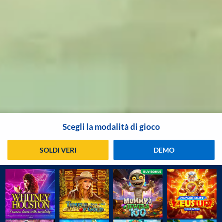
Scegli la modalità di gioco
SOLDI VERI
DEMO