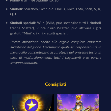
Numero di linee pagamento
: 20
Simboli
: Scarabeo, Occhio di Horus, Ankh, Loto, Shen, A, K,
Q, J
Simboli speciali
: Wild (Wild, può sostituire tutti i simboli
tranne Scatter), Ruota d'oro (Scatter, può attivare i giri
gratuiti "Mini" o i giri gratuiti speciali)
Presta attenzione anche alle regole complete riportate
all’interno del gioco. Decliniamo qualsiasi responsabilità in
merito alla completezza o accuratezza del presente testo. In
caso di malfunzionamenti, tutti i pagamenti e le partite
saranno annullati.
Consigliati