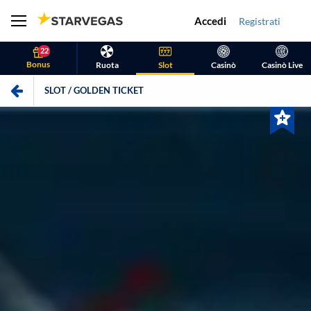
Accedi
Registrati
22
Bonus
Ruota
Slot
Casinò
Casinò Live
SLOT / GOLDEN TICKET