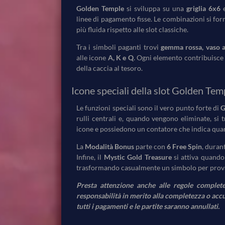
Golden Temple
si sviluppa su una
griglia 6x6
e
linee di pagamento fisse. Le combinazioni si for
più fluida rispetto alle slot classiche.
Tra i simboli paganti trovi
gemma rossa, vaso an
alle icone
A, K e Q
. Ogni elemento contribuisce 
della caccia al tesoro.
Icone speciali della slot Golden Tem
Le funzioni speciali sono il vero punto forte di
G
rulli centrali e, quando vengono eliminate, si
icone e possiedono un contatore che indica quan
La
Modalità Bonus
parte con
6 Free Spin
, duran
Infine, il
Mystic Gold Treasure
si attiva quando
trasformando casualmente un simbolo per prova
Presta attenzione anche alle regole complete 
responsabilità in merito alla completezza o accu
tutti i pagamenti e le partite saranno annullati.