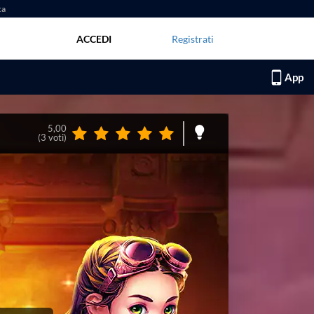
ta
ACCEDI
Registrati
App
5,00
(
3
voti)