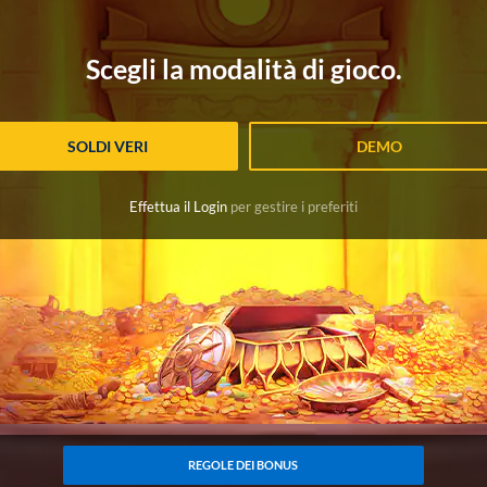
Scegli la modalità di gioco.
SOLDI VERI
DEMO
Effettua il Login
per gestire i preferiti
REGOLE DEI BONUS