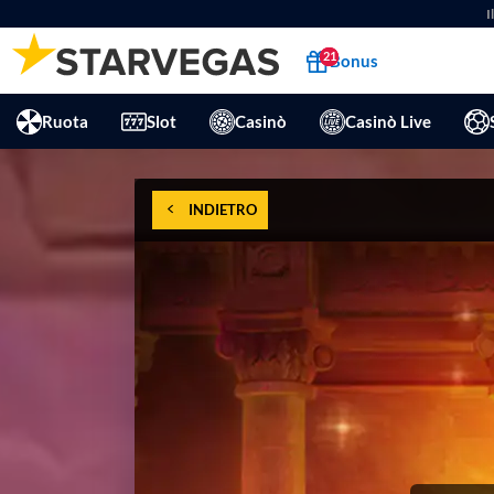
I
21
Bonus
Ruota
Slot
Casinò
Casinò Live
INDIETRO