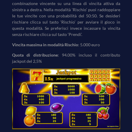
combinazione vincente su una linea di vincita attiva da
sinistra a destra. Nella modalità ‘Rischio’ puoi raddoppiare
le tue vincite con una probabilità del 50:50. Se desideri
rischiare clicca sul tasto ‘Rischio’ per avviare il gioco in
questa modalità. Se preferisci invece incassare la vincita
senza rischiare clicca sul tasto ‘Prendi’.
Vincita massima in modalità Rischio
: 5.000 euro
Quota di distribuzione
: 94.00% incluso il contributo
jackpot del 2,5%