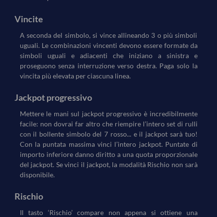
Vincite
A seconda del simbolo, si vince allineando 3 o più simboli
uguali. Le combinazioni vincenti devono essere formate da
simboli uguali e adiacenti che iniziano a sinistra e
proseguono senza interruzione verso destra. Paga solo la
vincita più elevata per ciascuna linea.
Jackpot progressivo
Mettere le mani sul jackpot progressivo è incredibilmente
facile: non dovrai far altro che riempire l’intero set di rulli
con il bollente simbolo del 7 rosso... e il jackpot sarà tuo!
Con la puntata massima vinci l’intero jackpot. Puntate di
importo inferiore danno diritto a una quota proporzionale
del jackpot. Se vinci il jackpot, la modalità Rischio non sarà
disponibile.
Rischio
Il tasto ‘Rischio’ compare non appena si ottiene una