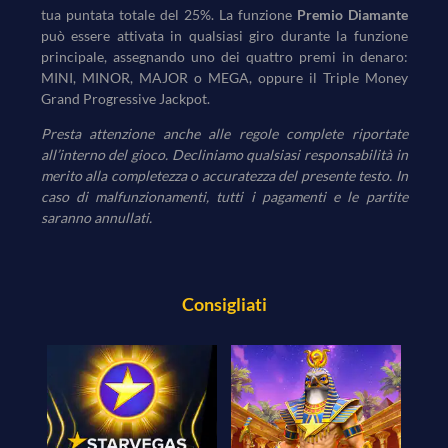
tua puntata totale del 25%. La funzione
Premio Diamante
può essere attivata in qualsiasi giro durante la funzione
principale, assegnando uno dei quattro premi in denaro:
MINI, MINOR, MAJOR o MEGA, oppure il Triple Money
Grand Progressive Jackpot.
Presta attenzione anche alle regole complete riportate
all’interno del gioco. Decliniamo qualsiasi responsabilità in
merito alla completezza o accuratezza del presente testo. In
caso di malfunzionamenti, tutti i pagamenti e le partite
saranno annullati.
Consigliati