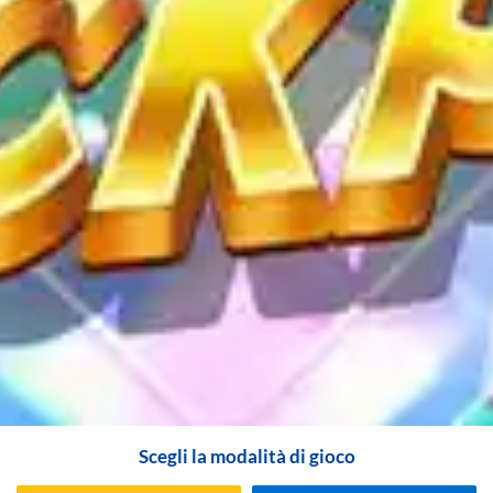
Scegli la modalità di gioco