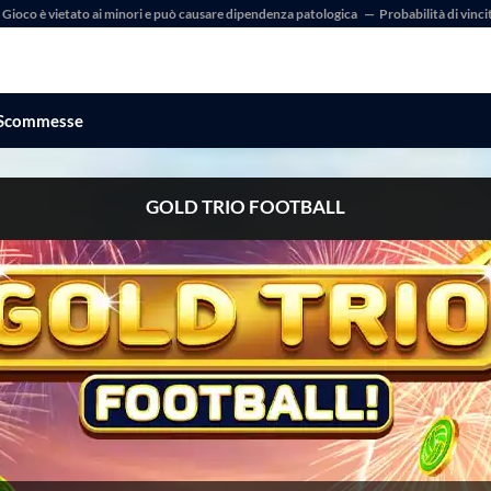
l Gioco è vietato ai minori e può causare dipendenza patologica
—
Probabilità di vinci
Scommesse
GOLD TRIO FOOTBALL