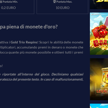
🥈 Puntata Min.
🏆 Puntata Max.
0,2 EURO
10 EURO
ppa piena di monete d'oro?
attiva i
Gold Trio Respins
! Scopri le abilità delle monete
ltiplicatori, accumulando premi in denaro o monete che
occa quante più monete possibile e ottieni tutti i premi
io!
riportate all’interno del gioco. Decliniamo qualsiasi
ratezza del presente testo. In caso di malfunzionamenti,