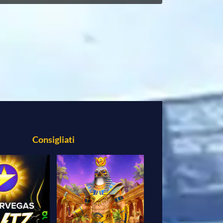
Consigliati