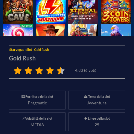
Starvegas
›
Slot
›
Gold Rush
Gold Rush
4,83
(
6
voti)
🎰 Fornitore della slot
🏔️ Tema della slot
Pragmatic
Avventura
⚡ Volatilità della slot
🍀 Linee della slot
MEDIA
25