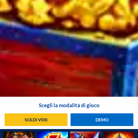
Scegli la modalità di gioco
SOLDI VERI
DEMO