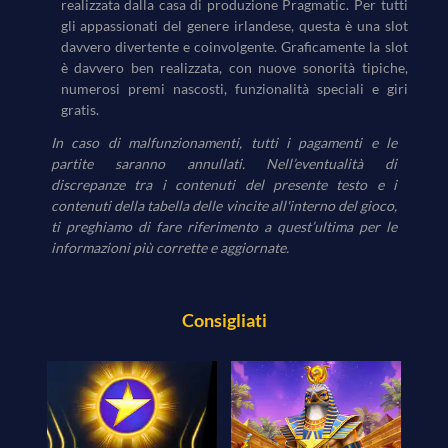
realizzata dalla casa di produzione Pragmatic. Per tutti
gli appassionati del genere irlandese, questa è una slot
davvero divertente e coinvolgente. Graficamente la slot
è davvero ben realizzata, con nuove sonorità tipiche,
numerosi premi nascosti, funzionalità speciali e giri
gratis.
In caso di malfunzionamenti, tutti i pagamenti e le
partite saranno annullati. Nell’eventualità di
discrepanze tra i contenuti del presente testo e i
contenuti della tabella delle vincite all'interno del gioco,
ti preghiamo di fare riferimento a quest’ultima per le
informazioni più corrette e aggiornate.
Consigliati