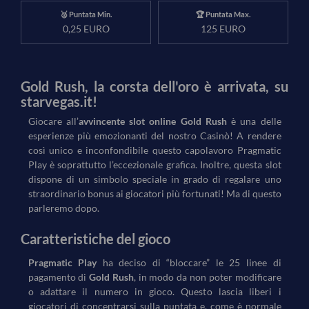
🥈 Puntata Min.
🏆 Puntata Max.
0,25 EURO
125 EURO
Gold Rush, la corsta dell'oro è arrivata, su
starvegas.it!
Giocare all’
avvincente slot online Gold Rush
è una delle
esperienze più emozionanti del nostro Casinò! A rendere
così unico e inconfondibile questo capolavoro Pragmatic
Play è soprattutto l’eccezionale grafica. Inoltre, questa slot
dispone di un simbolo speciale in grado di regalare uno
straordinario bonus ai giocatori più fortunati! Ma di questo
parleremo dopo.
Caratteristiche del gioco
Pragmatic Play
ha deciso di “bloccare” le 25 linee di
pagamento di
Gold Rush
, in modo da non poter modificare
o adattare il numero in gioco. Questo lascia liberi i
giocatori di concentrarsi sulla puntata e, come è normale