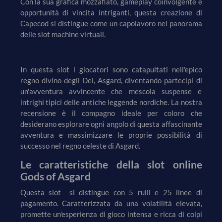
Con la sua grafica mozzafiato, gameplay coinvolgente e
opportunità di vincita intriganti, questa creazione di
Capecod si distingue come un capolavoro nel panorama
delle slot machine virtuali.
In questa slot i giocatori sono catapultati nell'epico
regno divino degli Dei, Asgard, diventando partecipi di
un'avventura avvincente che mescola suspense e
intrighi tipici delle antiche leggende nordiche. La nostra
recensione è il compagno ideale per coloro che
desiderano esplorare ogni angolo di questa affascinante
avventura e massimizzare le proprie possibilità di
successo nel regno celeste di Asgard.
Le caratteristiche della slot online
Gods of Asgard
Questa slot si distingue con 5 rulli e 25 linee di
pagamento. Caratterizzata da una volatilità elevata,
promette un'esperienza di gioco intensa e ricca di colpi