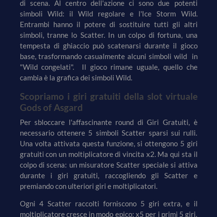
di scena. Al centro dell'azione ci sono due potenti
simboli Wild: il Wild regolare e l'Ice Storm Wild.
Entrambi hanno il potere di sostituire tutti gli altri
simboli, tranne lo Scatter. In un colpo di fortuna, una
tempesta di ghiaccio può scatenarsi durante il gioco
base, trasformando casualmente alcuni simboli wild in
"Wild congelati". Il gioco rimane uguale, quello che
cambia è la grafica dei simboli Wild.
Scopriamo i giri gratuiti della slot virtuale
Gods of Asgard
Per sbloccare l'affascinante round di Giri Gratuiti, è
necessario ottenere 5 simboli Scatter sparsi sui rulli.
Una volta attivata questa funzione, si ottengono 5 giri
gratuiti con un moltiplicatore di vincita x2. Ma qui sta il
colpo di scena: un misuratore Scatter speciale si attiva
durante i giri gratuiti, raccogliendo gli Scatter e
premiando con ulteriori giri e moltiplicatori.
Ogni 4 Scatter raccolti forniscono 5 giri extra, e il
moltiplicatore cresce in modo epico: x5 per i primi 5 giri,