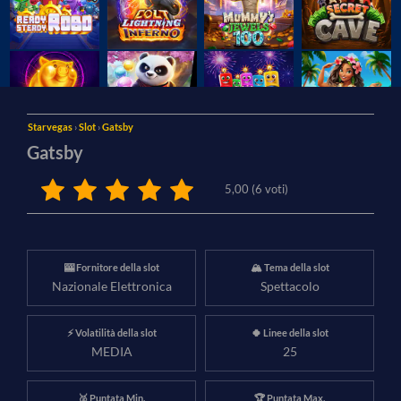
Starvegas
›
Slot
›
Gatsby
Gatsby
5,00
(
6
voti)
🎰 Fornitore della slot
🏔️ Tema della slot
Nazionale Elettronica
Spettacolo
⚡ Volatilità della slot
🍀 Linee della slot
MEDIA
25
🥈 Puntata Min.
🏆 Puntata Max.