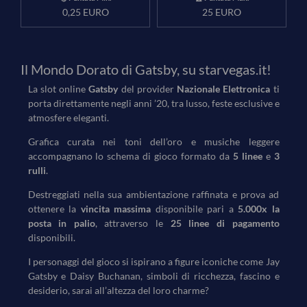
0,25 EURO
25 EURO
Il Mondo Dorato di Gatsby, su starvegas.it!
La slot online
Gatsby
del provider
Nazionale Elettronica
ti
porta direttamente negli anni ’20, tra lusso, feste esclusive e
atmosfere eleganti.
Grafica curata nei toni dell’oro e musiche leggere
accompagnano lo schema di gioco formato da
5 linee
e
3
rulli
.
Destreggiati nella sua ambientazione raffinata e prova ad
ottenere la
vincita massima
disponibile pari a
5.000x la
posta in palio
, attraverso le
25 linee di pagamento
disponibili.
I personaggi del gioco si ispirano a figure iconiche come Jay
Gatsby e Daisy Buchanan, simboli di ricchezza, fascino e
desiderio, sarai all’altezza del loro charme?