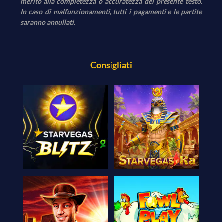
merito alla completezza o accuratezza del presente testo.
In caso di malfunzionamenti, tutti i pagamenti e le partite
saranno annullati.
Consigliati