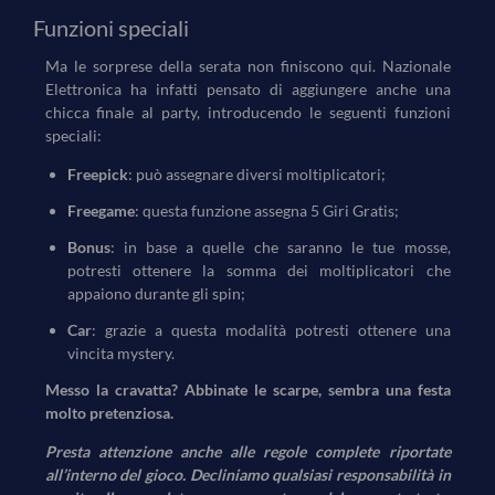
Funzioni speciali
Ma le sorprese della serata non finiscono qui. Nazionale
Elettronica ha infatti pensato di aggiungere anche una
chicca finale al party, introducendo le seguenti funzioni
speciali:
Freepick
: può assegnare diversi moltiplicatori;
Freegame
: questa funzione assegna 5 Giri Gratis;
Bonus
: in base a quelle che saranno le tue mosse,
potresti ottenere la somma dei moltiplicatori che
appaiono durante gli spin;
Car
: grazie a questa modalità potresti ottenere una
vincita mystery.
Messo la cravatta? Abbinate le scarpe, sembra una festa
molto pretenziosa.
Presta attenzione anche alle regole complete riportate
all’interno del gioco. Decliniamo qualsiasi responsabilità in