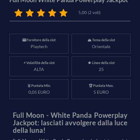
5,00
(
2
voti)
🎰 Fornitore della slot
🏔️ Tema della slot
Playtech
Orientale
⚡ Volatilità della slot
🍀 Linee della slot
ALTA
25
🥈 Puntata Min.
🏆 Puntata Max.
0,05 EURO
5 EURO
Full Moon - White Panda Powerplay
Jackpot: l
asciati avvolgere dalla luce
della luna!