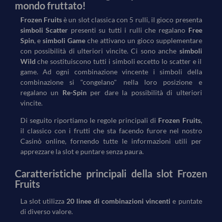
mondo fruttato!
Frozen Fruits
è un slot classica con 5 rulli, il gioco presenta
simboli Scatter
presenti su tutti i rulli che regalano
Free
Spin
, e
simboli Game
che attivano un gioco supplementare
con possibilità di ulteriori vincite. Ci sono anche
simboli
Wild
che sostituiscono tutti i simboli eccetto lo scatter e il
game. Ad ogni combinazione vincente i simboli della
combinazione si "congelano" nella loro posizione e
regalano un
Re-Spin
per dare la possibilità di ulteriori
vincite.
Di seguito riportiamo le regole principali di
Frozen Fruits
,
il classico con i frutti che sta facendo furore nel nostro
Casinò online, fornendo tutte le informazioni utili per
apprezzare la slot e puntare senza paura.
Caratteristiche principali della slot Frozen
Fruits
La slot utilizza
20 linee di combinazioni vincenti
e puntate
di diverso valore.