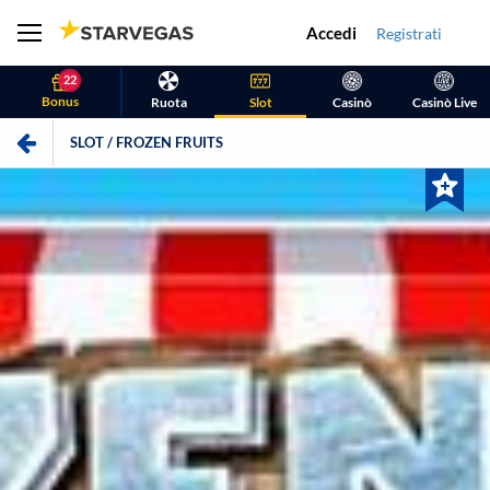
Accedi
Registrati
22
Bonus
Ruota
Slot
Casinò
Casinò Live
SLOT / FROZEN FRUITS