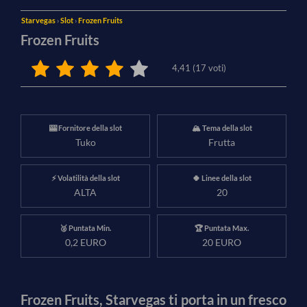
Starvegas
›
Slot
›
Frozen Fruits
Frozen Fruits
4,41
(
17
voti)
🎰 Fornitore della slot
🏔️ Tema della slot
Tuko
Frutta
⚡ Volatilità della slot
🍀 Linee della slot
ALTA
20
🥈 Puntata Min.
🏆 Puntata Max.
0,2 EURO
20 EURO
Frozen Fruits, Starvegas ti porta in un fresco