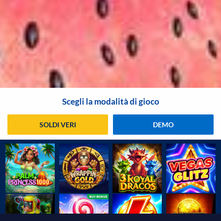
Scegli la modalità di gioco
SOLDI VERI
DEMO