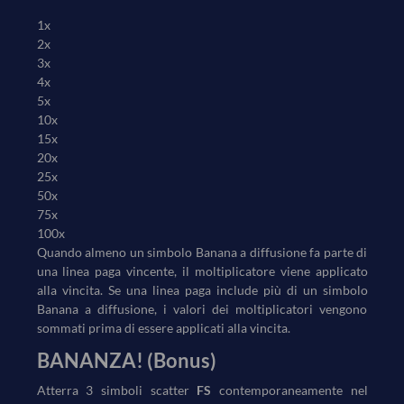
1x
2x
3x
4x
5x
10x
15x
20x
25x
50x
75x
100x
Quando almeno un simbolo Banana a diffusione fa parte di
una linea paga vincente, il moltiplicatore viene applicato
alla vincita. Se una linea paga include più di un simbolo
Banana a diffusione, i valori dei moltiplicatori vengono
sommati prima di essere applicati alla vincita.
BANANZA! (Bonus)
Atterra 3 simboli scatter
FS
contemporaneamente nel