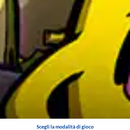
Scegli la modalità di gioco