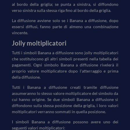
al bordo della griglia; se punta a sinistra, si diffondono
verso sinistra sulla stessa riga fino al bordo della griglia.
La diffusione avviene solo se i Banana a diffusione, dopo
essersi diffusi, fanno parte di almeno una combinazione
vincente.
Jolly moltiplicatori
Tutti i simboli Banana a diffusione sono jolly moltiplicatori
che sostituiscono gli altri simboli presenti nella tabella dei
pagamenti. Ogni simbolo Banana a diffusione rivelerà il
proprio valore moltiplicatore dopo l'atterraggio e prima
della diffusione.
Tutti i Banana a diffusione creati tramite diffusione
assumeranno lo stesso valore moltiplicatore del simbolo da
cui hanno origine. Se due simboli Banana a diffusione si
diffondono sulla stessa posizione della griglia, i loro valori
moltiplicatori verranno sommati in quella posizione.
I simboli Banana a diffusione possono avere uno dei
seguenti valori moltiplicatori: