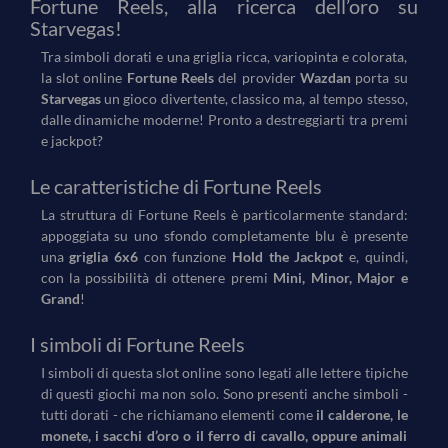
Fortune Reels, alla ricerca dell’oro su
Starvegas!
Tra simboli dorati e una griglia ricca, variopinta e colorata,
la slot online
Fortune Reels
del provider
Wazdan
porta su
Starvegas
un gioco divertente, classico ma, al tempo stesso,
dalle dinamiche moderne! Pronto a destreggiarti tra premi
e jackpot?
Le caratteristiche di Fortune Reels
La struttura di Fortune Reels è particolarmente standard:
appoggiata su uno sfondo completamente blu è presente
una
griglia 6x6
con funzione
Hold the Jackpot
e, quindi,
con la possibilità di ottenere premi
Mini, Minor, Major e
Grand
!
I simboli di Fortune Reels
I simboli di questa slot online sono legati alle lettere tipiche
di questi giochi ma non solo. Sono presenti anche simboli -
tutti dorati - che richiamano elementi come
il calderone, le
monete, i sacchi d’oro o il ferro di cavallo, oppure animali