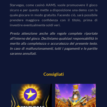
Starvegas, come casinò AAMS, vuole promuovere il gioco
sicuro e per questo mette a disposizione una demo con la
quale giocare in modo gratuito. Facendo ciò, sarà possibile
prendere maggiore confidenza con il titolo, prima di
investire eventualmente soldi veri.
Presta attenzione anche alle regole complete riportate
all’interno del gioco. Decliniamo qualsiasi responsabilità in
merito alla completezza o accuratezza del presente testo.
In caso di malfunzionamenti, tutti i pagamenti e le partite
saranno annullati.
Consigliati