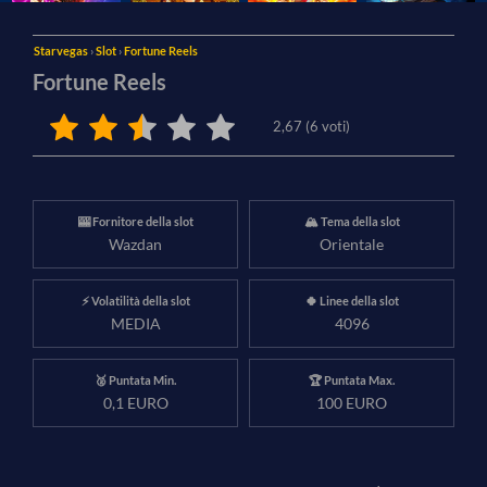
Starvegas
›
Slot
›
Fortune Reels
Fortune Reels
2,67
(
6
voti)
🎰 Fornitore della slot
🏔️ Tema della slot
Wazdan
Orientale
⚡ Volatilità della slot
🍀 Linee della slot
MEDIA
4096
🥈 Puntata Min.
🏆 Puntata Max.
0,1 EURO
100 EURO