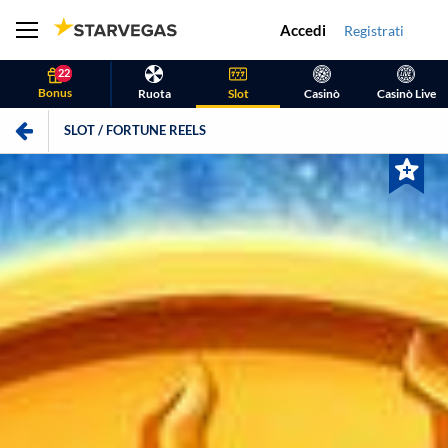
Accedi
Registrati
22
Bonus
Ruota
Slot
Casinò
Casinò Live
SLOT / FORTUNE REELS