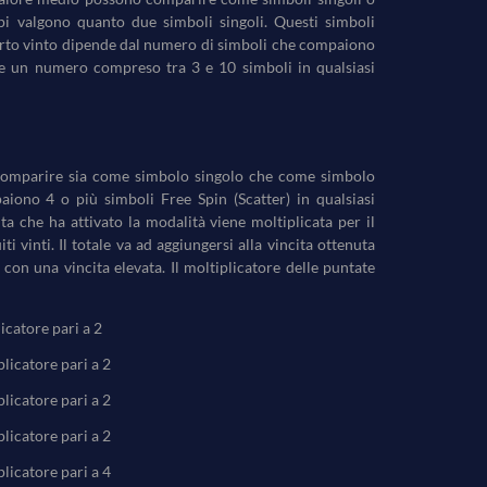
 valgono quanto due simboli singoli. Questi simboli
mporto vinto dipende dal numero di simboli che compaiono
re un numero compreso tra 3 e 10 simboli in qualsiasi
 comparire sia come simbolo singolo che come simbolo
aiono 4 o più simboli Free Spin (Scatter) in qualsiasi
cita che ha attivato la modalità viene moltiplicata per il
ti vinti. Il totale va ad aggiungersi alla vincita ottenuta
 con una vincita elevata. Il moltiplicatore delle puntate
icatore pari a 2
licatore pari a 2
licatore pari a 2
licatore pari a 2
licatore pari a 4