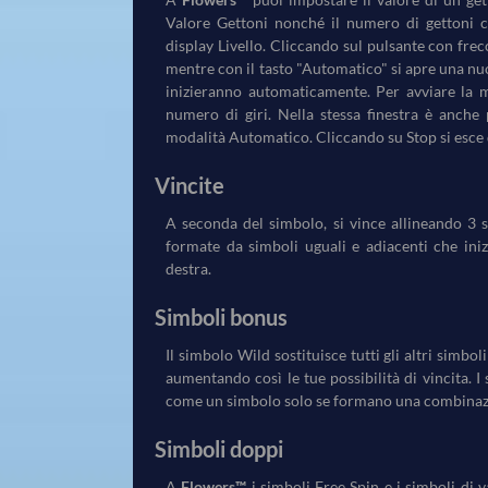
Valore Gettoni nonché il numero di gettoni ch
display Livello. Cliccando sul pulsante con frecc
mentre con il tasto "Automatico" si apre una nuo
inizieranno automaticamente. Per avviare la 
numero di giri. Nella stessa finestra è anche p
modalità Automatico. Cliccando su Stop si esce 
Vincite
A seconda del simbolo, si vince allineando 3 
formate da simboli uguali e adiacenti che ini
destra.
Simboli bonus
Il simbolo Wild sostituisce tutti gli altri simbo
aumentando così le tue possibilità di vincita. 
come un simbolo solo se formano una combinaz
Simboli doppi
A
Flowers™
i simboli Free Spin e i simboli di