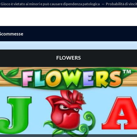
l Gioco è vietato ai minori e può causare dipendenza patologica
—
Probabilità di vinci
Scommesse
FLOWERS