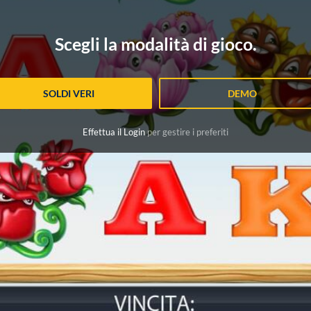
Scegli la modalità di gioco.
SOLDI VERI
DEMO
Effettua il Login
per gestire i preferiti