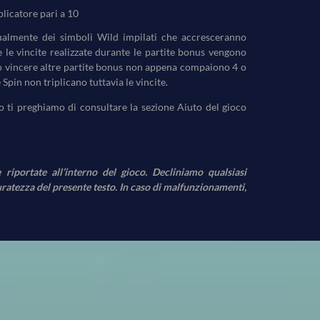
plicatore pari a 10
almente dei simboli Wild impilati che accresceranno
te le vincite realizzate durante le partite bonus vengono
no vincere altre partite bonus non appena compaiono 4 o
Spin non triplicano tuttavia le vincite.
co ti preghiamo di consultare la sezione Aiuto del gioco
riportate all’interno del gioco. Decliniamo qualsiasi
ratezza del presente testo. In caso di malfunzionamenti,