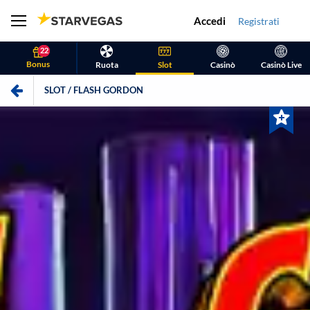
Accedi
Registrati
22
Bonus
Ruota
Slot
Casinò
Casinò Live
SLOT / FLASH GORDON