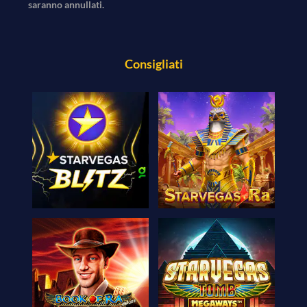
saranno annullati.
Consigliati