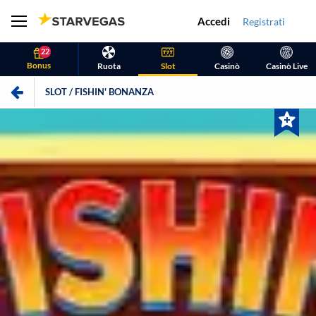
Accedi
Registrati
22
Bonus
Ruota
Slot
Casinò
Casinò Live
SLOT / FISHIN' BONANZA