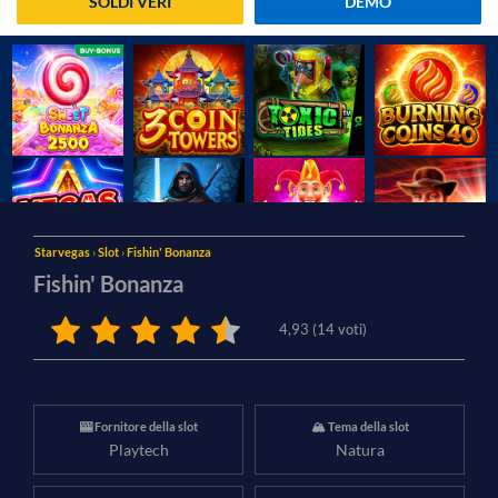
SOLDI VERI
DEMO
Starvegas
›
Slot
›
Fishin' Bonanza
Fishin' Bonanza
4,93
(
14
voti)
🎰 Fornitore della slot
🏔️ Tema della slot
Playtech
Natura