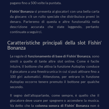
pagano fino a 500 volte la puntata.
Fishin’ Bonanza
si presenta ai giocatori con una bella carta
da giocare: c’è un rullo speciale che distribuisce premi in
denaro. Parleremo di questa e altre funzionalità nella
descrizione accurata che state leggendo, pertanto
continuate a seguirci.
Caratteristiche principali della slot Fishin’
Bonanza
Le regole di
funzionamento di base di Fishin’ Bonanza
, sono
simili a quelle di tante altre slot online. Come è facile
intuire, il bottone che attiva la funzione Autoplay conduce
il giocatore a una finestra unica in cui si può attivare fino a
100 giri automatici. Attenzione, per entrare in funzione
Autoplay occorre tenere premuto il bottone per qualche
secondo.
Il segno dell'altoparlante, come sempre, è quello che il
giocatore deve usare per spegnere o accendere la musica.
Va detto che la
colonna sonora di Fishin’ Bonanza
non è