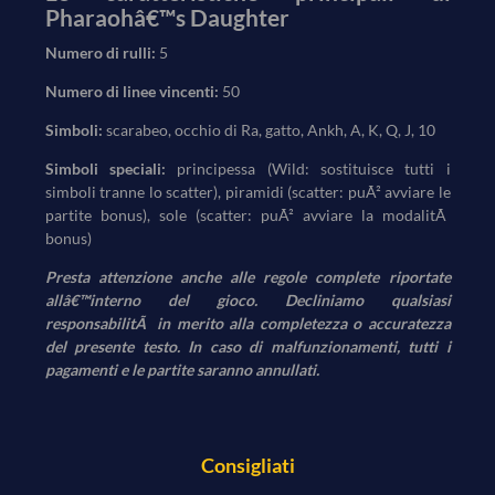
Pharaohâ€™s Daughter
Numero di rulli:
5
Numero di linee vincenti:
50
Simboli:
scarabeo, occhio di Ra, gatto, Ankh, A, K, Q, J, 10
Simboli speciali:
principessa (Wild: sostituisce tutti i
simboli tranne lo scatter), piramidi (scatter: puÃ² avviare le
partite bonus), sole (scatter: puÃ² avviare la modalitÃ
bonus)
Presta attenzione anche alle regole complete riportate
allâ€™interno del gioco. Decliniamo qualsiasi
responsabilitÃ in merito alla completezza o accuratezza
del presente testo. In caso di malfunzionamenti, tutti i
pagamenti e le partite saranno annullati.
Consigliati