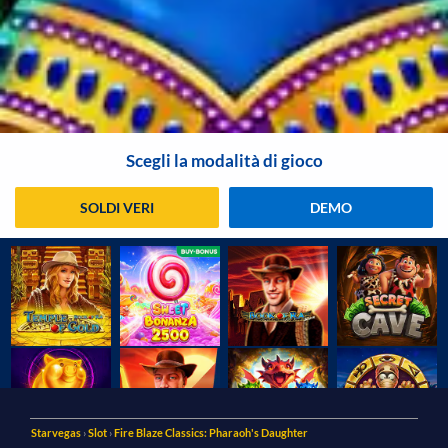
Scegli la modalità di gioco
SOLDI VERI
DEMO
Starvegas
›
Slot
›
Fire Blaze Classics: Pharaoh's Daughter