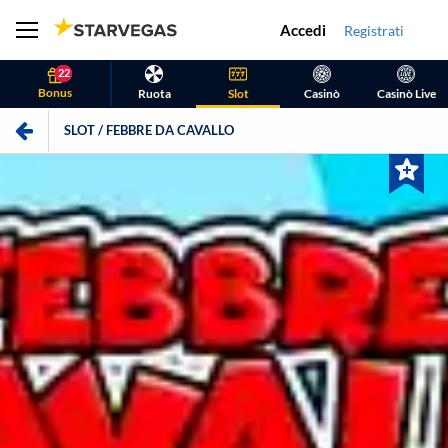
Accedi
Registrati
22
Bonus
Ruota
Slot
Casinò
Casinò Live
SLOT / FEBBRE DA CAVALLO