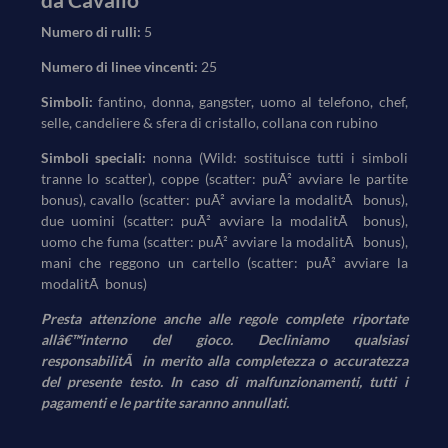
Numero di rulli:
5
Numero di linee vincenti:
25
Simboli:
fantino, donna, gangster, uomo al telefono, chef,
selle, candeliere & sfera di cristallo, collana con rubino
Simboli speciali:
nonna (Wild: sostituisce tutti i simboli
tranne lo scatter), coppe (scatter: puÃ² avviare le partite
bonus), cavallo (scatter: puÃ² avviare la modalitÃ bonus),
due uomini (scatter: puÃ² avviare la modalitÃ bonus),
uomo che fuma (scatter: puÃ² avviare la modalitÃ bonus),
mani che reggono un cartello (scatter: puÃ² avviare la
modalitÃ bonus)
Presta attenzione anche alle regole complete riportate
allâ€™interno del gioco. Decliniamo qualsiasi
responsabilitÃ in merito alla completezza o accuratezza
del presente testo. In caso di malfunzionamenti, tutti i
pagamenti e le partite saranno annullati.