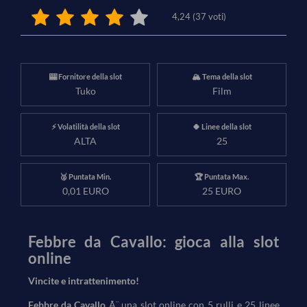
4,24
(
37
voti)
🎰 Fornitore della slot
🏔️ Tema della slot
Tuko
Film
⚡ Volatilità della slot
🍀 Linee della slot
ALTA
25
🥈 Puntata Min.
🏆 Puntata Max.
0,01 EURO
25 EURO
Febbre da Cavallo: gioca alla slot
online
Vincite e intrattenimento!
Febbre da Cavallo
Ã¨ una slot online con 5 rulli e 25 linee