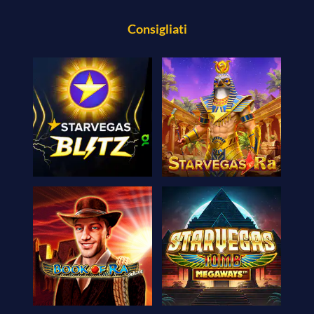
Consigliati