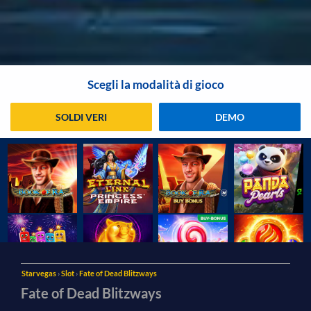
Scegli la modalità di gioco
SOLDI VERI
DEMO
Starvegas
›
Slot
›
Fate of Dead Blitzways
Fate of Dead Blitzways