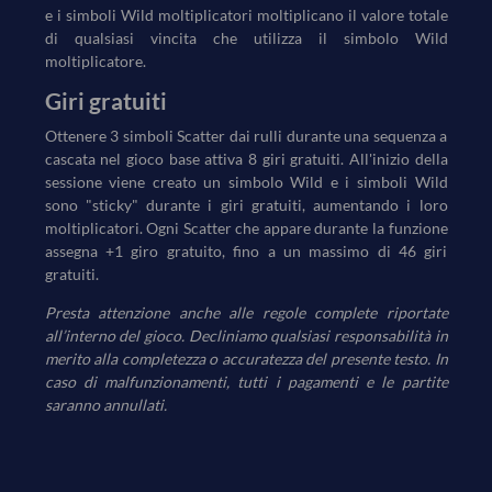
e i simboli Wild moltiplicatori moltiplicano il valore totale
di qualsiasi vincita che utilizza il simbolo Wild
moltiplicatore.
Giri gratuiti
Ottenere 3 simboli Scatter dai rulli durante una sequenza a
cascata nel gioco base attiva 8 giri gratuiti. All'inizio della
sessione viene creato un simbolo Wild e i simboli Wild
sono "sticky" durante i giri gratuiti, aumentando i loro
moltiplicatori. Ogni Scatter che appare durante la funzione
assegna +1 giro gratuito, fino a un massimo di 46 giri
gratuiti.
Presta attenzione anche alle regole complete riportate
all’interno del gioco. Decliniamo qualsiasi responsabilità in
merito alla completezza o accuratezza del presente testo. In
caso di malfunzionamenti, tutti i pagamenti e le partite
saranno annullati.